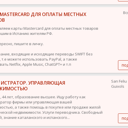
Вс
 MASTERCARD ДЛЯ ОПЛАТЫ МЕСТНЫХ
ОВ
ляем карты Mastercard для оплаты местных товаров
шим в Испанию жителям РФ.
ересно, пишите в личку.
ание, входящие и исходящие переводы SWIFT без
 т.е можете использовать PayPal, а также
ать Netflix, Apple Music, ChatGPT+ и т.п
по
San Feliu
ИСТРАТОР. УПРАВЛЯЮЩАЯ
Guixols
ЖИМОСТЬЮ
 44 лет, образование высшее. Ищу работу как
тратор фирмы или управляющая вашей
остью, а также помощь в покупке или продаже жилой
ческой недвижимости. Услуги переводчика. Свободный
, знание каталанского и испанского...
по