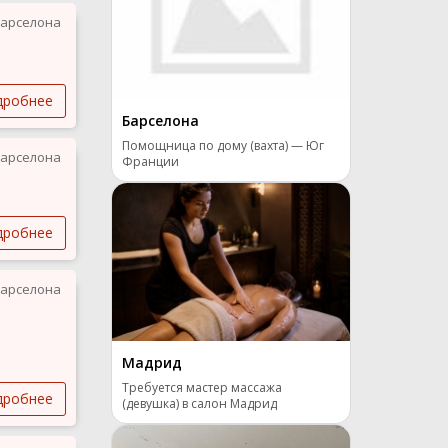
арселона
дробнее
Барселона
Помощница по дому (вахта) — Юг
арселона
Франции
дробнее
арселона
Мадрид
Требуется мастер массажа
дробнее
(девушка) в салон Мадрид