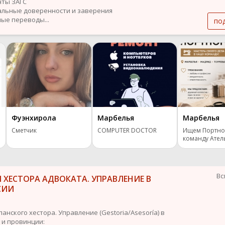
нты ЗАГС
альные доверенности и заверения
ные переводы...
по
Фуэнхирола
Марбелья
Марбелья
Сметчик
COMPUTER DOCTOR
Ищем Портно
команду Ател
Вс
 ХЕСТОРА АДВОКАТА. УПРАВЛЕНИЕ В
СИИ
панского хестора. Управление (Gestoria/Asesoría) в
 и провинции: