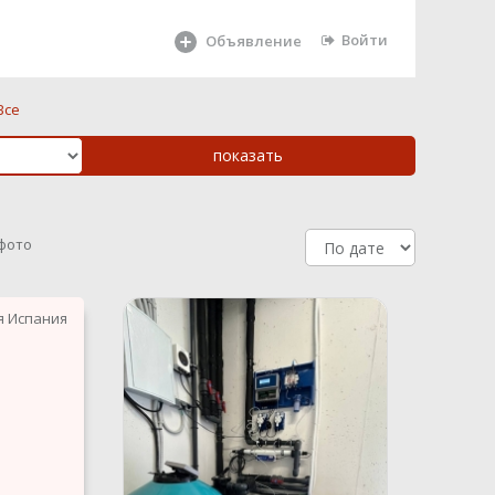
Войти
Объявление
Все
 фото
я Испания