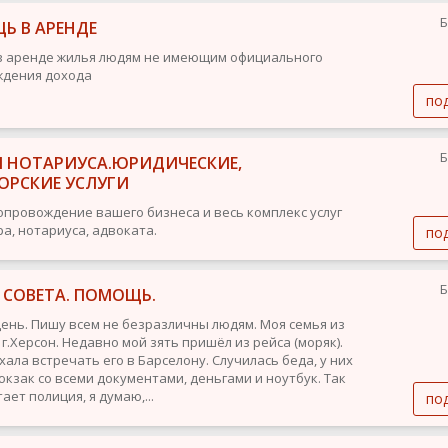
Б
Ь В АРЕНДЕ
 аренде жилья людям не имеющим официального
ждения дохода
по
Б
И НОТАРИУСА.ЮРИДИЧЕСКИЕ,
ОРСКИЕ УСЛУГИ
опровождение вашего бизнеса и весь комплекс услуг
ра, нотариуса, адвоката.
по
Б
 СОВЕТА. ПОМОЩЬ.
ень. Пишу всем не безразличны людям. Моя семья из
г.Херсон. Недавно мой зять пришёл из рейса (моряк).
хала встречать его в Барселону. Случилась беда, у них
юкзак со всеми документами, деньгами и ноутбук. Так
ает полиция, я думаю,...
по