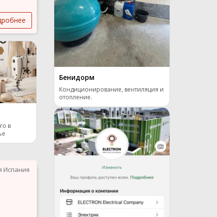
дробнее
Бенидорм
Кондиционирование, вентиляция и
отопление.
го в
ье
я Испания