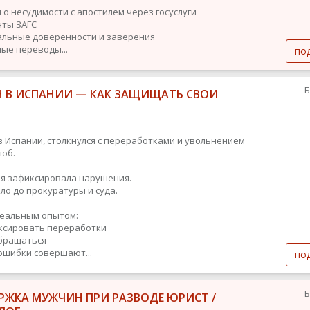
 о несудимости с апостилем через госуслуги
нты ЗАГС
альные доверенности и заверения
ные переводы...
по
Б
Н В ИСПАНИИ — КАК ЗАЩИЩАТЬ СВОИ
в Испании, столкнулся с переработками и увольнением
лоб.
я зафиксировала нарушения.
ло до прокуратуры и суда.
еальным опытом:
ксировать переработки
бращаться
ошибки совершают...
по
Б
РЖКА МУЖЧИН ПРИ РАЗВОДЕ ЮРИСТ /