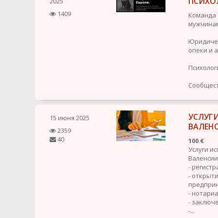
ПСИХО
2025
1409
Команда 
мужчинам
Юридичес
опеки и 
Психолог
Сообщест
УСЛУГИ
15 июня 2025
ВАЛЕН
2359
40
100 €
Услуги ис
Валенсии
- регист
- открыт
предприн
- нотариа
- заключ
-...