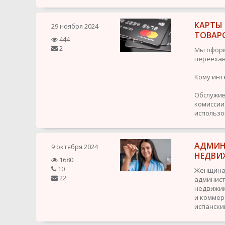
КАРТЫ
29 ноября 2024
ТОВАР
444
2
Мы оформ
переехав
Кому инт
Обслужив
комиссии,
использов
АДМИН
9 октября 2024
НЕДВИ
1680
10
Женщина,
22
админис
недвижим
и коммер
испанский