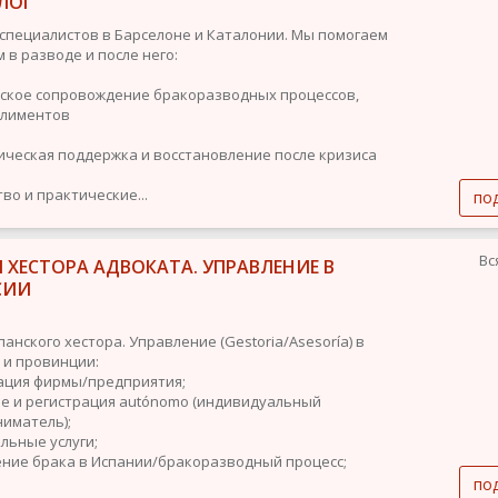
ЛОГ
специалистов в Барселоне и Каталонии. Мы помогаем
 в разводе и после него:
кое сопровождение бракоразводных процессов,
алиментов
ическая поддержка и восстановление после кризиса
во и практические...
по
Вс
 ХЕСТОРА АДВОКАТА. УПРАВЛЕНИЕ В
СИИ
панского хестора. Управление (Gestoria/Asesoría) в
 и провинции:
рация фирмы/предприятия;
ие и регистрация autónomo (индивидуальный
иматель);
льные услуги;
ение брака в Испании/бракоразводный процесс;
по