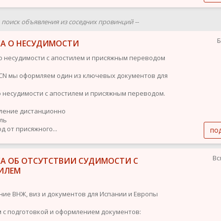
ш поиск объявления из соседних провинций --
Б
КА О НЕСУДИМОСТИ
о несудимости с апостилем и присяжным переводом
n BCN мы оформляем один из ключевых документов для
о несудимости с апостилем и присяжным переводом.
ление дистанционно
иль
д от присяжного...
по
Вс
КА ОБ ОТСУТСТВИИ СУДИМОСТИ С
ИЛЕМ
ие ВНЖ, виз и документов для Испании и Европы
 с подготовкой и оформлением документов: