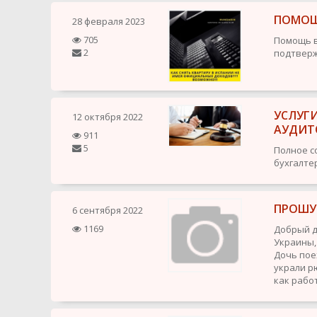
ПОМОЩ
28 февраля 2023
705
Помощь в
2
подтвер
УСЛУГ
12 октября 2022
АУДИТ
911
5
Полное с
бухгалте
ПРОШУ
6 сентября 2022
1169
Добрый д
Украины, 
Дочь пое
украли р
как работ