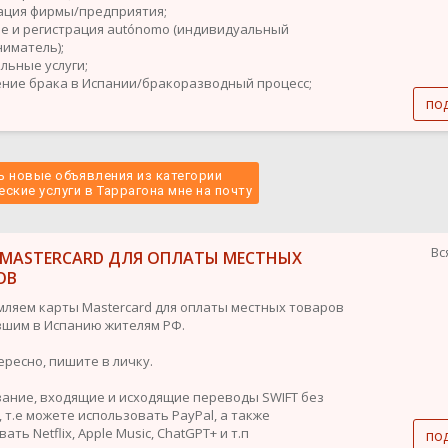
рация фирмы/предприятия;
ие и регистрация autónomo (индивидуальный
иматель);
льные услуги;
ение брака в Испании/бракоразводный процесс;
по
 новые объявления из категории
ские услуги в Таррагона мне на почту 
Вс
 MASTERCARD ДЛЯ ОПЛАТЫ МЕСТНЫХ
ОВ
ляем карты Mastercard для оплаты местных товаров
шим в Испанию жителям РФ.
ересно, пишите в личку.
ание, входящие и исходящие переводы SWIFT без
 т.е можете использовать PayPal, а также
ать Netflix, Apple Music, ChatGPT+ и т.п
по