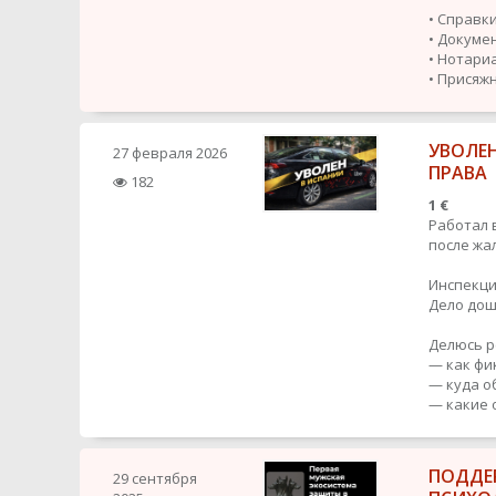
• Справки
• Докуме
• Нотари
• Присяж
УВОЛЕ
27 февраля 2026
ПРАВА
182
1 €
Работал 
после жа
Инспекци
Дело дош
Делюсь р
— как фи
— куда о
— какие 
ПОДДЕ
29 сентября