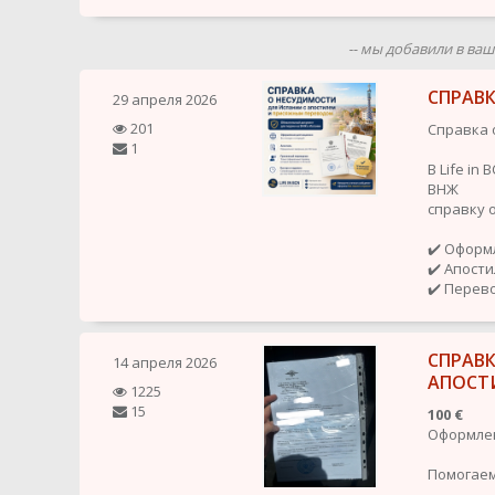
-- мы добавили в ва
СПРАВ
29 апреля 2026
201
Справка 
1
В Life i
ВНЖ
справку 
✔️ Оформ
✔️ Апост
✔️ Перево
СПРАВ
14 апреля 2026
АПОСТ
1225
15
100 €
Оформлен
Помогаем