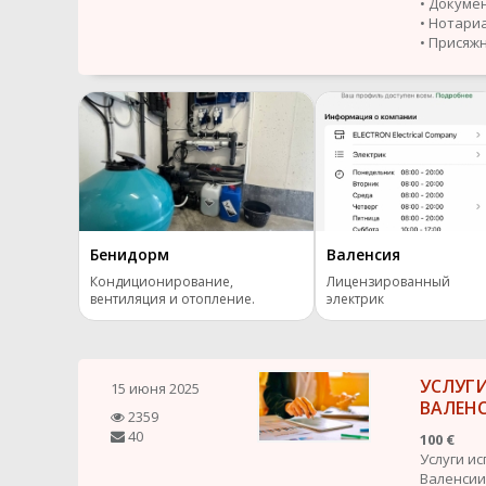
• Докуме
• Нотари
• Присяж
Бенидорм
Валенсия
Кондиционирование,
Лицензированный
вентиляция и отопление.
электрик
УСЛУГИ
15 июня 2025
ВАЛЕН
2359
40
100 €
Услуги ис
Валенсии