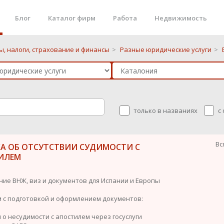
Блог
Каталог фирм
Работа
Недвижимость
ы, налоги, страхование и финансы
>
Разные юридические услуги
>
только в названиях
с
Вс
КА ОБ ОТСУТСТВИИ СУДИМОСТИ С
ИЛЕМ
ие ВНЖ, виз и документов для Испании и Европы
 с подготовкой и оформлением документов:
 о несудимости с апостилем через госуслуги