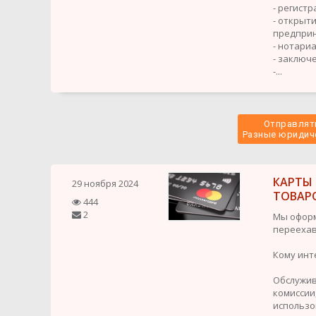
- регист
- открыт
предприн
- нотариа
- заключ
-...
Отправлять
 Разные юридиче
КАРТЫ
29 ноября 2024
ТОВАР
444
2
Мы оформ
переехав
Кому инт
Обслужив
комиссии,
использов