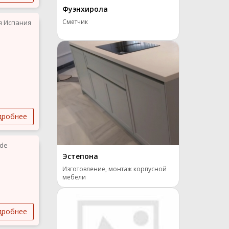
Фуэнхирола
Сметчик
я Испания
дробнее
 de
Эстепона
Изготовление, монтаж корпусной
мебели
дробнее