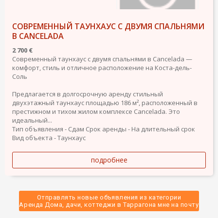
СОВРЕМЕННЫЙ ТАУНХАУС С ДВУМЯ СПАЛЬНЯМИ
В CANCELADA
2 700 €
Современный таунхаус с двумя спальнями в Cancelada —
комфорт, стиль и отличное расположение на Коста-дель-
Соль
Предлагается в долгосрочную аренду стильный
двухэтажный таунхаус площадью 186 м², расположенный в
престижном и тихом жилом комплексе Cancelada. Это
идеальный...
Тип объявления - Сдам
Срок аренды - На длительный срок
Вид объекта - Таунхаус
подробнее
Отправлять новые объявления из категории
 Аренда Дома, дачи, коттеджи в Таррагона мне на почту 