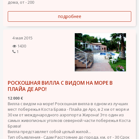
дома, от - 200
подробнее
4 мая 2015
1430
1
РОСКОШНАЯ ВИЛЛА С ВИДОМ НА МОРЕ В
ПЛАЙА ДЕ АРО!
12 000 €
Вилла с видом на море! Роскошная вилла в одном из лучших
мест побережья Коста Брава - Плайа де Аро, в 2 км от моря и
30 км от международного аэропорта Жирона! Это один из
самых живописных уголков северной части побережья Коста
Брава!
Вилла представляет собой целый жилой...
Тип объявления - Сдам
Расстояние до города, км, от - 30
Срок