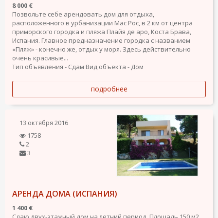
8 000 €
Позвольте себе арендовать дом для отдыха,
расположенного в урбанизации Мас Рос, в 2 км от центра
приморского городка и пляжа Плайя де аро, Коста Брава,
Испания. Главное предназначение городка с названием
«Пляж» - конечно же, отдых у моря. Здесь действительно
очень красивые...
Тип объявления - Сдам
Вид объекта - Дом
подробнее
13 октября 2016
1758
2
3
АРЕНДА ДОМА (ИСПАНИЯ)
1 400 €
Сдаю двух-этажный дом на летний период. Площадь 150 м2.