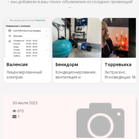
-- мы добавили в ваш поиск объявления из соседних провинций
--
Валенсия
Бенидорм
Торревьеха
Лицензированный
Кондиционирование,
Экстрасенс.
электрик
вентиляция и
Ясновидящая. Маг
отопление.
Испания, все стра
30 июля 2023
615
1