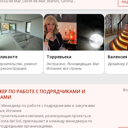
ssa de Mar, Lloret de Mar, Blanes, Girona...
по
ликанте
Торревьеха
Валенсия
троительство, ремонт
Экстрасенс. Ясновидящая. Маг.
Дизайнер 
 реконструкция.
Испания, все страны
Вс
ЖЕР ПО РАБОТЕ С ПОДРЯДЧИКАМИ И
КАМИ
: Менеджер по работе с подрядчиками и закупками
лья, Испания
строительная компания, реализующая проекты в
Costa del Sol, приглашает в команду менеджера по
 подрядными организациями.