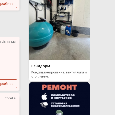
дробнее
я Испания
Бенидорм
Кондиционирование, вентиляция и
отопление.
дробнее
Corella