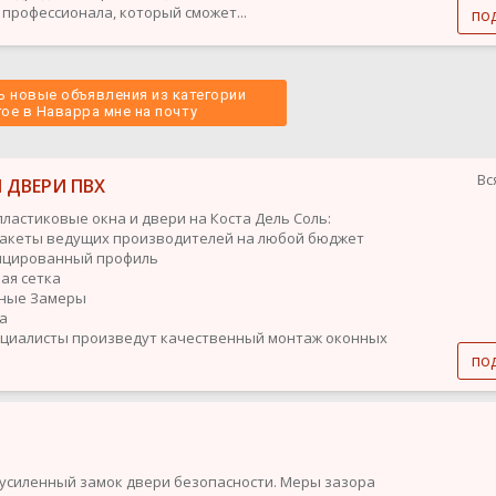
профессионала, который сможет...
по
 новые объявления из категории
гое в Наварра мне на почту 
Вс
 ДВЕРИ ПВХ
ластиковые окна и двери на Коста Дель Соль:
пакеты ведущих производителей на любой бюджет
ицированный профиль
ная сетка
тные Замеры
ка
циалисты произведут качественный монтаж оконных
по
усиленный замок двери безопасности. Меры зазора