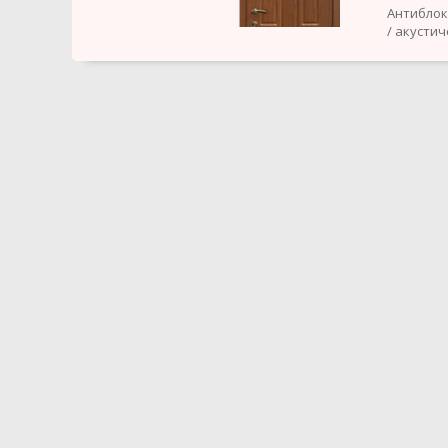
Антиблок
/ акусти