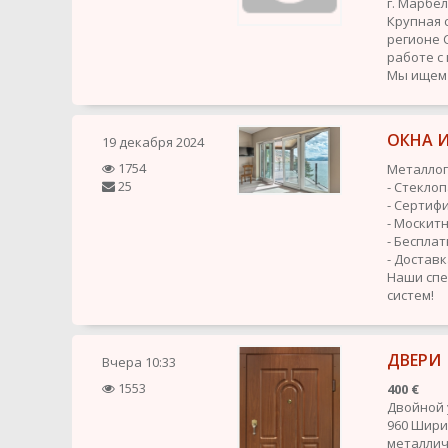
г. Марбе
Крупная 
регионе 
работе с
Мы ищем 
ОКНА И
19 декабря 2024
1754
Металлоп
25
- Стекло
- Сертиф
- Москит
- Беспла
- Достав
Наши спе
систем!
ДВЕРИ
Вчера
10:33
1553
400 €
Двойной 
960 Шири
металличе