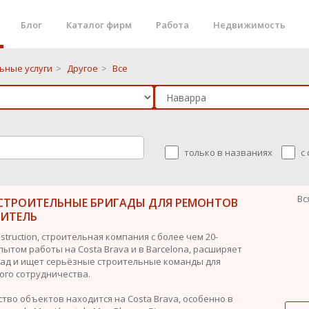
Блог
Каталог фирм
Работа
Недвижимость
ьные услуги
>
Другое
>
Все
только в названиях
с
Вс
СТРОИТЕЛЬНЫЕ БРИГАДЫ ДЛЯ РЕМОНТОВ
ОИТЕЛЬ
struction, строительная компания с более чем 20-
пытом работы на Costa Brava и в Barcelona, расширяет
гад и ищет серьёзные строительные команды для
ого сотрудничества.
тво объектов находится на Costa Brava, особенно в