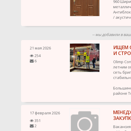
960 Шири
металличе
Антиблок
/ акусти
-- мы добавили в ва
ИЩЕМ 
21 мая 2026
И СТР
254
6
Olimp Con
летним о
сеть бри
стабильн
Большинс
районе To
МЕНЕД
17 февраля 2026
ЗАКУП
351
2
Вакансия