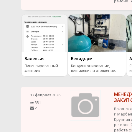
районе To
Валенсия
Бенидорм
А
Лицензированный
Кондиционирование,
С
электрик
вентиляция и отопление.
и
МЕНЕД
17 февраля 2026
ЗАКУП
351
2
Вакансия
г. Марбе
Крупная 
регионе 
работе с