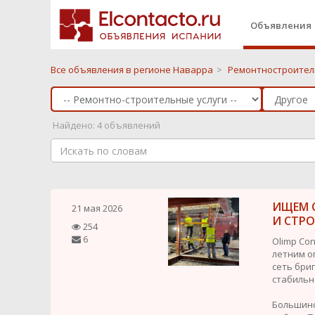
Объявления
Все объявления в регионе Наварра
>
Ремонтностроител
Найдено: 4 объявлений
ИЩЕМ 
21 мая 2026
И СТР
254
6
Olimp Con
летним о
сеть бри
стабильн
Большинс