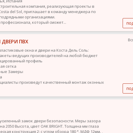
лья, Испания
строительная компания, реализующая проекты в
Costa del Sol, приглашает в команду менеджера по
 подрядными организациями.
профессионала, который сможет...
по
Вс
 ДВЕРИ ПВХ
ластиковые окна и двери на Коста Дель Соль:
пакеты ведущих производителей на любой бюджет
ицированный профиль
ная сетка
тные Замеры
ка
циалисты произведут качественный монтаж оконных
по
усиленный замок двери безопасности. Меры зазора
на 2050 Высота, цвет OAK BRIGHT. Толщина мм глаза
ская конструкция 2: с углом обзора 180 °. МДФ 12мм. ,