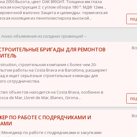
на 2050 Высота, цвет OAK BRIGHT. Толщина мм глаза
ская конструкция 2: с углом обзора 180 °. МДФ 12мм. ,
ировочной валочно Защита и цилиндры. термическая
ческая изоляция из пенополистирола высокой...
по
ш поиск объявления из соседних провинций --
Вс
СТРОИТЕЛЬНЫЕ БРИГАДЫ ДЛЯ РЕМОНТОВ
ОИТЕЛЬ
struction, строительная компания с более чем 20-
пытом работы на Costa Brava и в Barcelona, расширяет
гад и ищет серьёзные строительные команды для
ого сотрудничества.
тво объектов находится на Costa Brava, особенно в
ssa de Mar, Lloret de Mar, Blanes, Girona...
по
Вс
ЖЕР ПО РАБОТЕ С ПОДРЯДЧИКАМИ И
КАМИ
: Менеджер по работе с подрядчиками и закупками