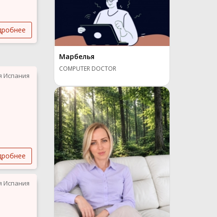
дробнее
Марбелья
COMPUTER DOCTOR
я Испания
дробнее
я Испания