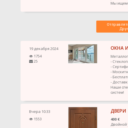
Мы ищем 
Отправлять
 Дру
ОКНА И
19 декабря 2024
1754
Металлоп
25
- Стекло
- Сертиф
- Москит
- Беспла
- Достав
Наши спе
систем!
ДВЕРИ
Вчера
10:33
1553
400 €
Двойной 