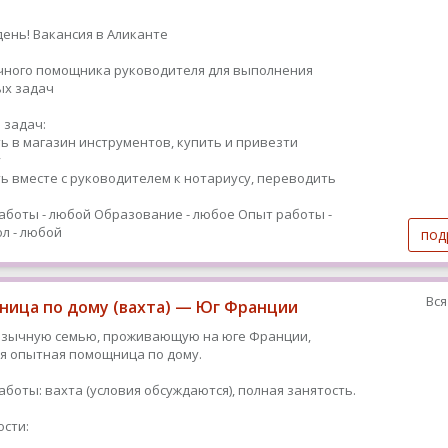
ень! Вакансия в Аликанте
чного помощника руководителя для выполнения
ых задач
 задач:
ь в магазин инструментов, купить и привезти
у
ь вместе с руководителем к нотариусу, переводить
аботы - любой
Образование - любое
Опыт работы -
л - любой
под
Вся
ица по дому (вахта) — Юг Франции
язычную семью, проживающую на юге Франции,
я опытная помощница по дому.
аботы: вахта (условия обсуждаются), полная занятость.
сти: