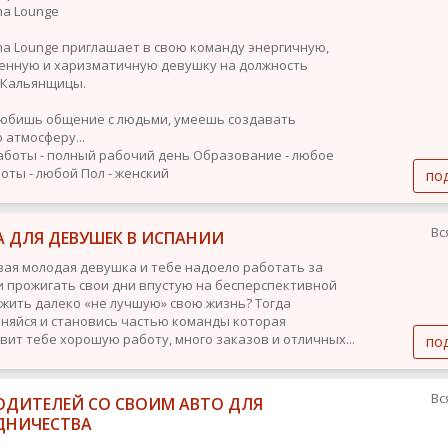
ha Lounge
sha Lounge приглашает в свою команду энергичную,
енную и харизматичную девушку на должность
-Кальянщицы.
любишь общение с людьми, умеешь создавать
 атмосферу...
аботы - полный рабочий день
Образование - любое
оты - любой
Пол - женский
по
Вс
А ДЛЯ ДЕВУШЕК В ИСПАНИИ
вая молодая девушка и тебе надоело работать за
и прожигать свои дни впустую на бесперспективной
 жить далеко «не лучшую» свою жизнь? Тогда
няйся и становись частью команды которая
вит тебе хорошую работу, много заказов и отличных...
по
Вс
ОДИТЕЛЕЙ СО СВОИМ АВТО ДЛЯ
ДНИЧЕСТВА