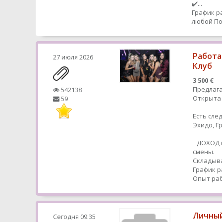
✔️...
График р
любой
По
Работа
27 июля 2026
Клуб
3 500 €
Предлага
542138
Открыта 
59
Есть сле
Эхидо, 
ДОХОД в
смены.
Складыва
График р
Опыт раб
Личный
Сегодня
09:35