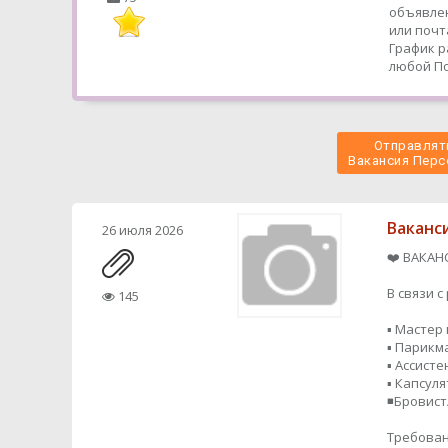
объявлен
или почт
График р
любой
По
Отправлять
 Вакансия Перс
Ваканс
26 июля 2026
❤️ ВАКАН
В связи 
145
▪️ Мастер
▪️ Парик
▪️ Ассисте
▪️ Капсул
◾️Бровис
Требован