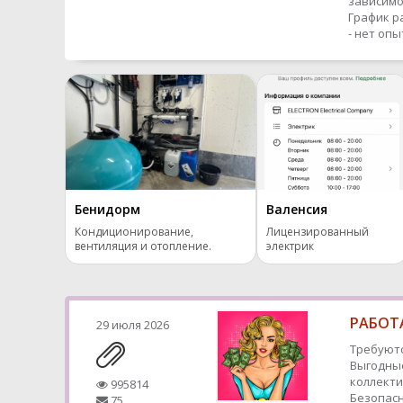
зависимо
График р
- нет оп
Бенидорм
Валенсия
Кондиционирование,
Лицензированный
вентиляция и отопление.
электрик
РАБОТА
29 июля 2026
Требуютс
Выгодные
коллекти
995814
Безопасн
75