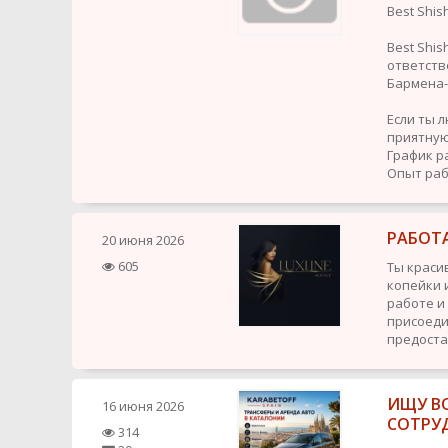
Best Shis
Best Shi
ответств
Бармена
Если ты 
приятную
График р
Опыт раб
РАБОТ
20 июня 2026
605
Ты краси
копейки 
работе и
присоеди
предоста
ИЩУ В
16 июня 2026
СОТРУ
314