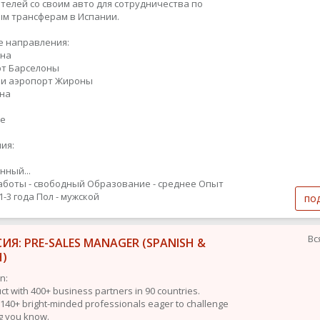
телей со своим авто для сотрудничества по
м трансферам в Испании.
 направления:
она
рт Барселоны
 и аэропорт Жироны
она
те
ия:
нный...
аботы - свободный
Образование - среднее
Опыт
1-3 года
Пол - мужской
по
Вс
ИЯ: PRE-SALES MANAGER (SPANISH &
H)
n:
t with 400+ business partners in 90 countries.
 140+ bright-minded professionals eager to challenge
g you know.