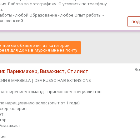
ия. Работа по фотографиям. О условиях по телефону
а.
аботы - любой
Образование - любое
Опыт работы -
л - женский
под
 новые объявления из категории
онал для дома в Мурсия мне на почту 
Вс
ия: Парикмахер, Визажист, Стилист
СИИ В MARBELLA | DEA RUSSO HAIR EXTENSIONS
с расширением команды приглашаем специалистов:
 по наращиванию волос (опыт от 1 года)
махер-колорист
нт
ятор
т/визажист
ия: