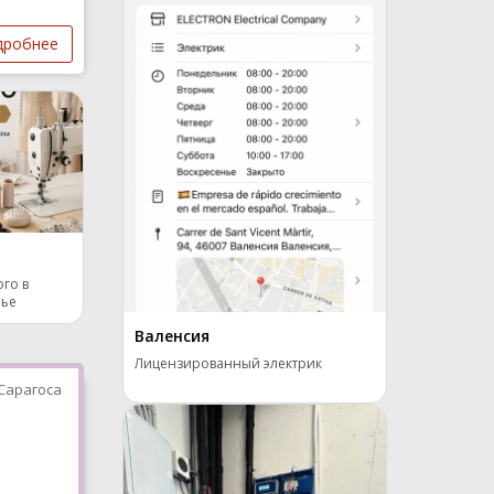
дробнее
го в
лье
Валенсия
Лицензированный электрик
Сарагоса