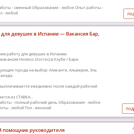
аботы - сменный
Образование - любое
Опыт работы -
л - любой
по
 для девушек в Испании — Вакансия Бар,
ем работу для девушек в Испании.
вакансия Hostess (Хостес) в Клубе / Баре.
дующие города на выбор: Аликанте, Альмерия, Эль
Гранада.
ыплачивается ежедневно после каждой рабочей
ется из СТАВКА...
аботы - полный рабочий день
Образование - любое
оты - любой
Пол - женский
под
 помощник руководителя