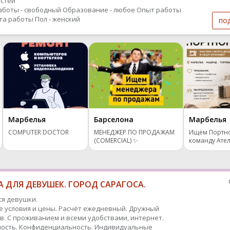
стей
аботы - свободный
Образование - любое
Опыт работы
ыта работы
Пол - женский
по
Марбелья
Барселона
Марбелья
COMPUTER DOCTOR
МЕНЕДЖЕР ПО ПРОДАЖАМ
Ищем Портно
(COMERCIAL) ✨
команду Ате
 ДЛЯ ДЕВУШЕК. ГОРОД САРАГОСА.
я девушки.
 условия и цены. Расчёт ежедневный. Дружный
в. С проживанием и всеми удобствами, интернет.
ость. Конфиденциальность. Индивидуальные