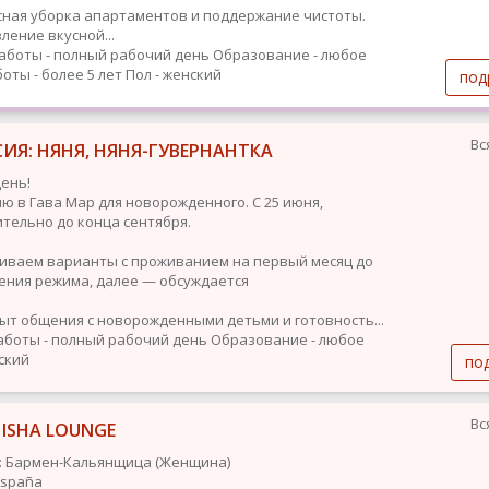
ная уборка апартаментов и поддержание чистоты.
ление вкусной...
аботы - полный рабочий день
Образование - любое
оты - более 5 лет
Пол - женский
под
Вс
ИЯ: НЯНЯ, НЯНЯ-ГУВЕРНАНТКА
ень!
ю в Гава Мар для новорожденного. С 25 июня,
тельно до конца сентября.
иваем варианты с проживанием на первый месяц до
ения режима, далее — обсуждается
ыт общения с новорожденными детьми и готовность...
аботы - полный рабочий день
Образование - любое
ский
по
Вс
HISHA LOUNGE
: Бармен-Кальянщица (Женщина)
 España