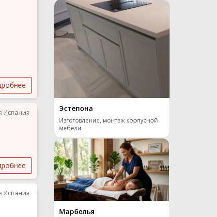
дробнее
Эстепона
я Испания
Изготовление, монтаж корпусной
мебели
дробнее
я Испания
Марбелья