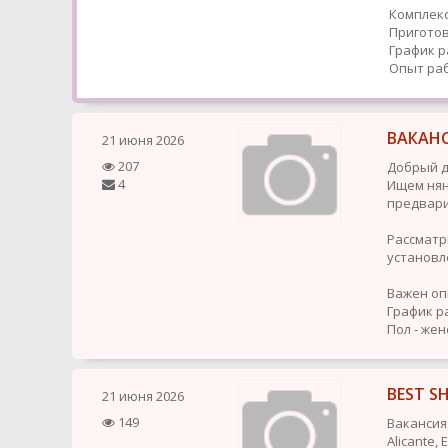
Комплекс
Приготов
График р
Опыт раб
ВАКАНС
21 июня 2026
207
Добрый д
4
Ищем нян
предвари
Рассматр
установл
Важен оп
График р
Пол - жен
BEST S
21 июня 2026
149
Вакансия
Alicante,