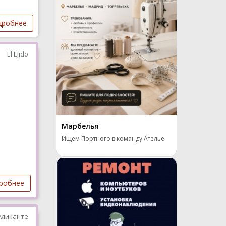
дробнее
El Ejido
Марбелья
Ищем Портного в команду Ателье
робнее
Аликанте