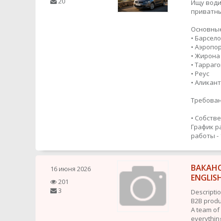
20
Ищу води
приватны
Основные
• Барсел
• Аэропо
• Жирона
• Тарраг
• Реус
• Аликан
Требован
• Собстве
График р
работы - 
ВАКАНС
16 июня 2026
ENGLIS
201
3
Descriptio
B2B produc
A team of
everythin