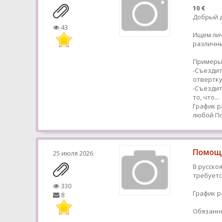
10 €
Добрый д
43
Ищем ли
различн
Примеры
-Съездит
отвертк
-Съездит
то, что...
График р
любой
По
Помощн
25 июля 2026
В русско
требуетс
330
График р
8
Обязанно