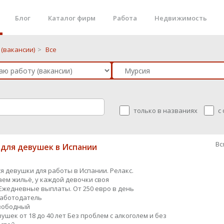
Блог
Каталог фирм
Работа
Недвижимость
(вакансии)
>
Все
только в названиях
с
Вс
 для девушек в Испании
я девушки для работы в Испании. Релакс.
ем жильё, у каждой девочки своя
Ежедневные выплаты. От 250 евро в день
работодатель
вободный
ушек от 18 до 40 лет Без проблем с алкоголем и без