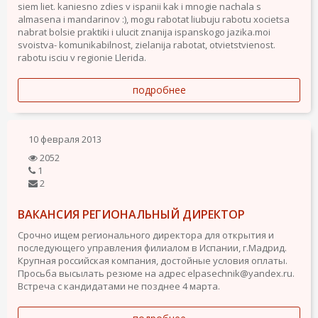
siem liet. kaniesno zdies v ispanii kak i mnogie nachala s
almasena i mandarinov :), mogu rabotat liubuju rabotu xocietsa
nabrat bolsie praktiki i ulucit znanija ispanskogo jazika.moi
svoistva- komunikabilnost, zielanija rabotat, otvietstvienost.
rabotu isciu v regionie Llerida.
подробнее
10 февраля 2013
2052
1
2
ВАКАНСИЯ РЕГИОНАЛЬНЫЙ ДИРЕКТОР
Срочно ищем регионального директора для открытия и
последующего управления филиалом в Испании, г.Мадрид.
Крупная российская компания, достойные условия оплаты.
Просьба высылать резюме на адрес elpasechnik@yandex.ru.
Встреча с кандидатами не позднее 4 марта.