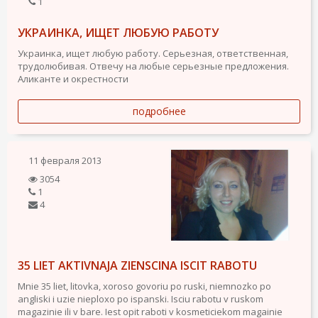
1
УКРАИНКА, ИЩЕТ ЛЮБУЮ РАБОТУ
Украинка, ищет любую работу. Серьезная, ответственная,
трудолюбивая. Отвечу на любые серьезные предложения.
Аликанте и окрестности
подробнее
11 февраля 2013
3054
1
4
35 LIET AKTIVNAJA ZIENSCINA ISCIT RABOTU
Mnie 35 liet, litovka, xoroso govoriu po ruski, niemnozko po
angliski i uzie nieploxo po ispanski. Isciu rabotu v ruskom
magazinie ili v bare. Iest opit raboti v kosmeticiekom magainie