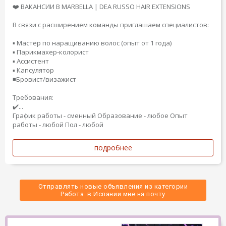
❤️ ВАКАНСИИ В MARBELLA | DEA RUSSO HAIR EXTENSIONS
В связи с расширением команды приглашаем специалистов:
▪️ Мастер по наращиванию волос (опыт от 1 года)
▪️ Парикмахер-колорист
▪️ Ассистент
▪️ Капсулятор
◾️Бровист/визажист
Требования:
✔️...
График работы - сменный
Образование - любое
Опыт
работы - любой
Пол - любой
подробнее
Отправлять новые объявления из категории
 Работа  в Испании мне на почту 