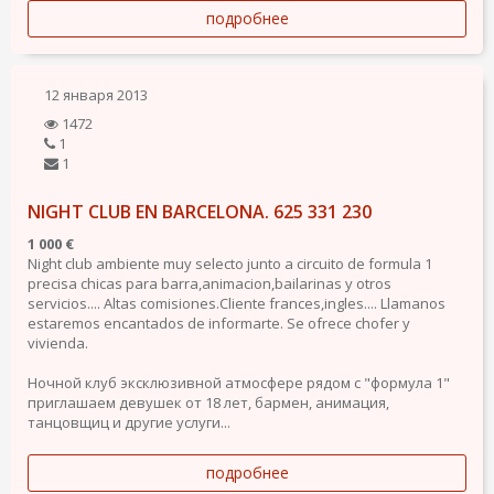
подробнее
12 января 2013
1472
1
1
NIGHT CLUB EN BARCELONA. 625 331 230
1 000 €
Night club ambiente muy selecto junto a circuito de formula 1
precisa chicas para barra,animacion,bailarinas y otros
servicios.... Altas comisiones.Cliente frances,ingles.... Llamanos
estaremos encantados de informarte. Se ofrece chofer y
vivienda.
Ночной клуб эксклюзивной атмосфере рядом с "формула 1"
приглашаем девушек от 18 лет, бармен, анимация,
танцовщиц и другие услуги...
подробнее