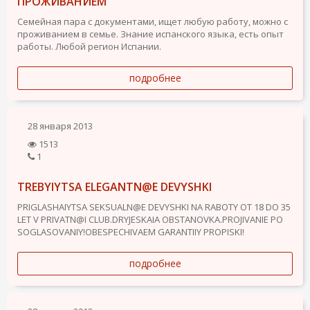
ПРОЖИВАНИЕМ
Семейная пара с документами, ищет любую работу, можно с
проживанием в семье. Знание испанского языка, есть опыт
работы. Любой регион Испании.
подробнее
28 января 2013
1513
1
TREBYIYTSA ELEGANTN@E DEVYSHKI
PRIGLASHAIYTSA SEKSUALN@E DEVYSHKI NA RABOTY OT 18 DO 35
LET V PRIVATN@I CLUB.DRYJESKAIA OBSTANOVKA.PROJIVANIE PO
SOGLASOVANIY!OBESPECHIVAEM GARANTIIY PROPISKI!
подробнее