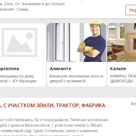
ль Соль. От Эльвирии и до Сельво
вления - Сниму
по
арселона
Аликанте
Кальпе
омощница по дому
Вакансия: монтажник окон и
КАМИНЫ. ПЕЧ
ахта) — Юг Франции
дверей с правами B
ДЫМОХОДЫ.
ОТОПЛЕНИЕ.
Вс
, С УЧАСТКОМ ЗЕМЛИ, ТРАКТОР, ФАБРИКА
от собственника, без посредников. Типично испанская
ра 2 дома в Виллахойосе, с участком земли 3.780 м2,
оливковый сад. 1дом: 3 спальни, салон с камином,