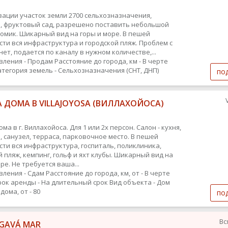
зации участок земли 2700 сельхозназначения,
, фруктовый сад, разрешено поставить небольшой
омик. Шикарный вид на горы и море. В пешей
сти вся инфраструктура и городской пляж. Проблем с
ет, подается по каналу в нужном количестве,...
вления - Продам
Расстояние до города, км - В черте
атегория земель - Сельхозназначения (СНТ, ДНП)
по
 ДОМА В VILLAJOYOSA (ВИЛЛАХОЙОСА)
ма в г. Виллахойоса. Для 1 или 2х персон. Салон - кухня,
, санузел, терраса, парковочное место. В пешей
сти вся инфраструктура, госпиталь, поликлиника,
й пляж, кемпинг, гольф и яхт клубы. Шикарный вид на
ре. Не требуется ваша...
вления - Сдам
Расстояние до города, км, от - В черте
рок аренды - На длительный срок
Вид объекта - Дом
ома, от - 80
по
Вс
GAVÁ MAR