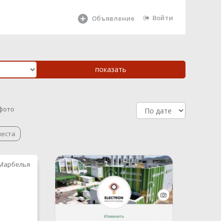
Войти
Объявление
 фото
места
Марбелья