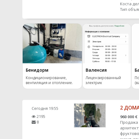
Коста де
Тип объя
Бенидорм
Валенсия
Б
Кондиционирование,
Лицензированный
П
вентиляция и отопление.
электрик
(в
2 ДОМА
Сегодня
19:55
2195
960 000 €
8
Продажа 
архитекту
фруктово-