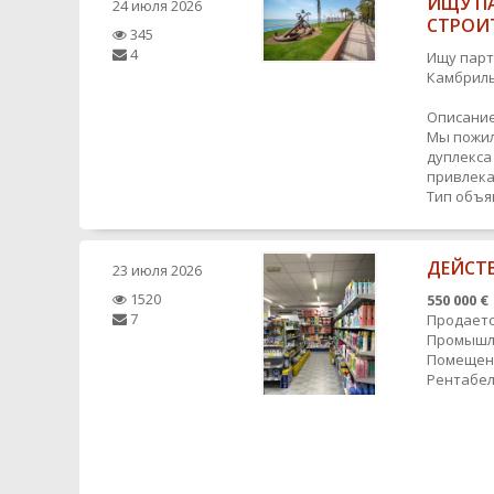
ИЩУ П
24 июля 2026
СТРОИ
345
4
Ищу парт
Камбриль
Описание
Мы пожил
дуплекса
привлека
Тип объя
ДЕЙСТ
23 июля 2026
1520
550 000 €
7
Продаетс
Промышле
Помещение
Рентабел