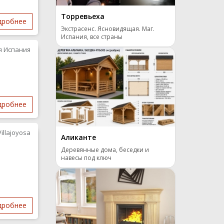
Торревьеха
дробнее
Экстрасенс. Ясновидящая. Маг.
Испания, все страны
я Испания
дробнее
Villajoyosa
Аликанте
Деревянные дома, беседки и
навесы под ключ
дробнее