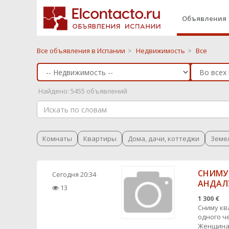
Объявления
Все объявления в Испании
>
Недвижимость
>
Все
Найдено: 5455 объявлений
Комнаты
Квартиры
Дома, дачи, коттеджи
Земе
СНИМУ
Сегодня
20:34
АНДАЛ
13
1 300 €
Сниму кв
одного ч
Женщина 