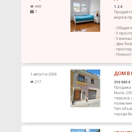
449
1.2 €
1
Продаётс
моря в п
- Общая 
- 5 прос
- 5 ванн
- Две бо
- просто
- Полност
ДОМ В 
1 августа 2026
217
310 000 €
Продажа 
Nucía, 23
терраса, 
поликли
Тип объя
города
В