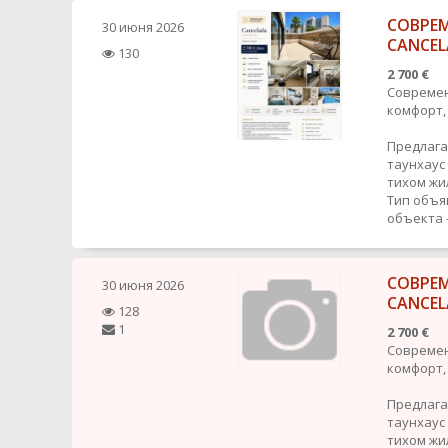
СОВРЕ
30 июня 2026
CANCE
130
2 700 €
Современ
комфорт,
Предлага
таунхаус
тихом жи
Тип объя
объекта 
СОВРЕ
30 июня 2026
CANCE
128
1
2 700 €
Современ
комфорт,
Предлага
таунхаус
тихом жи