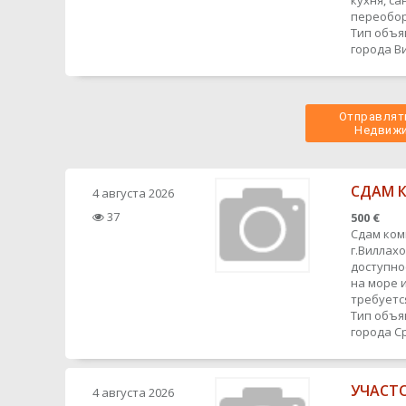
кухня, са
переобор
Тип объя
города
В
Отправлять
 Недвижи
СДАМ К
4 августа 2026
37
500 €
Сдам ком
г.Виллах
доступно
на море 
требуется
Тип объя
города
С
УЧАСТО
4 августа 2026