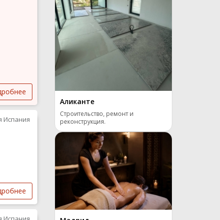
дробнее
Аликанте
Строительство, ремонт и
я Испания
реконструкция.
дробнее
я Испания