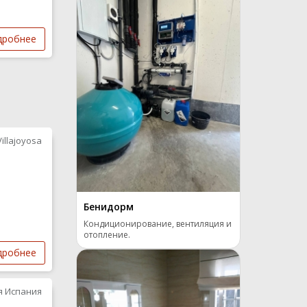
дробнее
Villajoyosa
Бенидорм
Кондиционирование, вентиляция и
отопление.
дробнее
я Испания