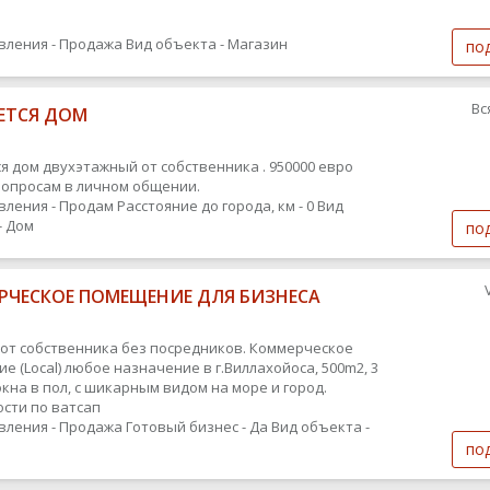
вления - Продажа
Вид объекта - Магазин
по
Вс
ЕТСЯ ДОМ
я дом двухэтажный от собственника . 950000 евро
вопросам в личном общении.
вления - Продам
Расстояние до города, км - 0
Вид
- Дом
по
РЧЕСКОЕ ПОМЕЩЕНИЕ ДЛЯ БИЗНЕСА
от собственника без посредников. Коммерческое
е (Local) любое назначение в г.Виллахойоса, 500m2, 3
окна в пол, с шикарным видом на море и город.
сти по ватсап
вления - Продажа
Готовый бизнес - Да
Вид объекта -
по