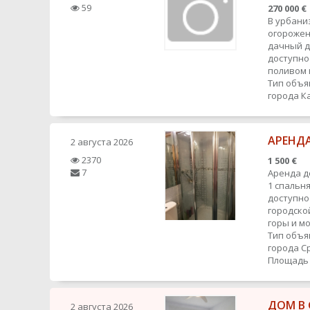
59
270 000 €
В урбани
огорожен
дачный д
доступно
поливом н
Тип объя
города
К
АРЕНДА
2 августа 2026
2370
1 500 €
7
Аренда до
1 спальня
доступно
городско
горы и мо
Тип объя
города
С
Площадь д
ДОМ В 
2 августа 2026