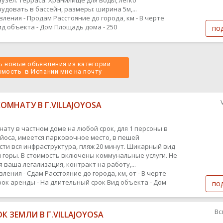
нузел. Терраса. Хранилище для воды, легко
удовать в бассейн, размеры: ширина 5м,...
вления - Продам
Расстояние до города, км - В черте
ид объекта - Дом
Площадь дома - 250
по
 новые объявления из категории
мость  в Испании мне на почту 
ОМНАТУ В Г.VILLAJOYOSA
нату в частном доме на любой срок, для 1 персоны в
ойоса, имеется парковочное место, в пешей
сти вся инфраструктура, пляж 20 минут. Шикарный вид
и горы. В стоимость включены коммунальные услуги. Не
 ваша легализация, контракт на работу,...
вления - Сдам
Расстояние до города, км, от - В черте
рок аренды - На длительный срок
Вид объекта - Дом
по
Вс
К ЗЕМЛИ В Г.VILLAJOYOSA