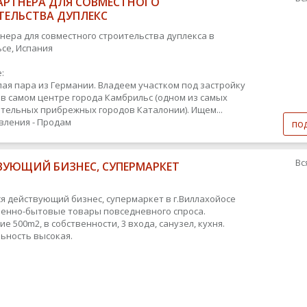
АРТНЕРА ДЛЯ СОВМЕСТНОГО
ТЕЛЬСТВА ДУПЛЕКС
нера для совместного строительства дуплекса в
се, Испания
:
ая пара из Германии. Владеем участком под застройку
 в самом центре города Камбрильс (одном из самых
тельных прибрежных городов Каталонии). Ищем...
вления - Продам
по
Вс
ВУЮЩИЙ БИЗНЕС, СУПЕРМАРКЕТ
я действующий бизнес, супермаркет в г.Виллахойосе
нно-бытовые товары повседневного спроса.
 500m2, в собственности, 3 входа, санузел, кухня.
ьность высокая.