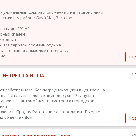
я уникальный дом, расположенный на первой линии
рестижном районе Gavá Mar, Barcelona.
площадь: 292 м2
торных спален
ых комнат
льшие террасы с зонами отдыха
рная гостиная с выходом на террасу
ью...
по
Вс
ЦЕНТРЕ Г.LA NUCIA
от собственника, без посредников. Дом в центре г. La
5 м2, 4 спальни, салон с камином, кухня, 2 санузла,
гараж на 3 автомобиля. 100 метров от городской
ники
вления - Продам
Расстояние до города, км - В черте
ид объекта - Дом
по
Вс