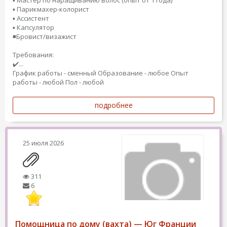
▪️ Мастер по наращиванию волос (опыт от 1 года)
▪️ Парикмахер-колорист
▪️ Ассистент
▪️ Капсулятор
◾️Бровист/визажист
Требования:
✔️...
График работы - сменный
Образование - любое
Опыт
работы - любой
Пол - любой
подробнее
25 июля 2026
311
6
Помощница по дому (вахта) — Юг Франции