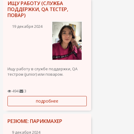
ИЩУ РАБОТУ (СЛУЖБА
ПОДДЕРЖКИ, QA ТЕСТЕР,
ПОВАР)
19 декабря 2024
Ищу работу в службе поддержки, QA
тестром (junior) или поваром.
Свободно владею английским языком
(C1), большой опыт работы в
494
3
международных компаниях, где
подробнее
английский был основным языком
общения.
Опыт в службе поддержки: Работала в
РЕЗЮМЕ: ПАРИКМАХЕР
международных компаниях,...
9 декабря 2024