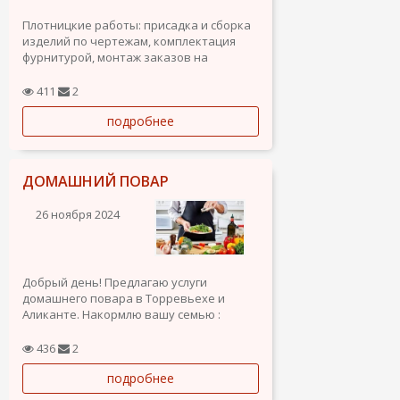
Плотницкие работы: присадка и сборка
изделий по чертежам, комплектация
фурнитурой, монтаж заказов на
обьектах. Електромонтажные и
строительные работы, управление
411
2
строительной техникой. Работал -
подробнее
машинист оператор на дорожной фризе
Katerpillar, Wirtgen
ДОМАШНИЙ ПОВАР
26 ноября 2024
Добрый день! Предлагаю услуги
домашнего повара в Торревьехе и
Аликанте. Накормлю вашу семью :
Сибирскими пельменями, Русскими
блинами, Украинским борщем ,
436
2
здоровой , вкусной пищей (каши,
подробнее
салаты, рыба и др.) , а также по
предпочтениям вашей семьи на день,