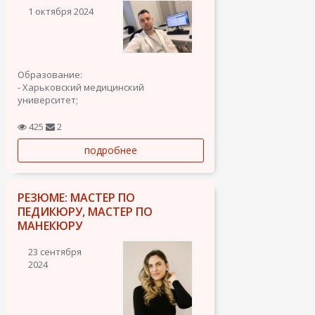
1 октября 2024
Образование:
- Харьковский медицинский
университет;
- Врач (2016);
- Интернатура по специальности
425
2
"ортопедия и травматология" (2018);
подробнее
- Врач радиолог (2019).
Опыт работы:
- Частный медицинский центр «Центр
РЕЗЮМЕ: МАСТЕР ПО
Хелм», Харьков, Украина Врач-ортопед
ПЕДИКЮРУ, МАСТЕР ПО
(2018 - 2022);
МАНЕКЮРУ
-...
23 сентября
2024