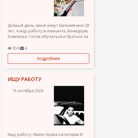
Добрый день, меня зовут Евгений мне 28
лет, я ищу работу в Аликанте, Бенидорм,
Компельо. Готов обучаться и браться за
любую работу в пределах разумного.
Есть разрешение на работу. Родом из
559
4
Украины. Водительское имеется
подробнее
категории B и С. В Украине работал в
такси и так же был...
ИЩУ РАБОТУ
15 октября 2024
Ищу работу: Имею права категории B