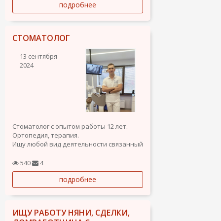
подробнее
Вік: 38 років.
Місце проживання: Аліканте, Іспанія.
Сімейний стан: Неодружений.
СТОМАТОЛОГ
Досвід та освіта:
13 сентября
Служив в армії, зокрема у військовій...
2024
Стоматолог с опытом работы 12 лет.
Ортопедия, терапия.
Ищу любой вид деятельности связанный
с стоматологией. Цифровая
стоматология, техническая и врачебная
540
4
часть, организация работы клиники,
подробнее
фрезерный центр.
ИЩУ РАБОТУ НЯНИ, СДЕЛКИ,