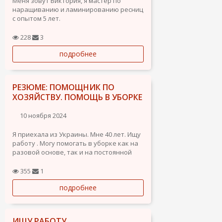
Меня зовут Виктория, я мастер по
наращиванию и ламинированию ресниц
с опытом 5 лет.
Ищу работу в городе Аликанте.
228
3
подробнее
РЕЗЮМЕ: ПОМОЩНИК ПО
ХОЗЯЙСТВУ. ПОМОЩЬ В УБОРКЕ
10 ноября 2024
Я приехала из Украины. Мне 40 лет. Ищу
работу . Могу помогать в уборке как на
разовой основе, так и на постоянной
основе, перед заездом жильцов в
апартаменты, после выезда жильцов и
355
1
т. д. Стоимость услуг согласуем.
подробнее
ИЩУ РАБОТУ.