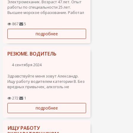
Электромеханик. Возраст 47 лет. Опыт
работы по специальности 25 лет.
Высшее морское образование. Работал
на больших судах-танкерах. Котлы,
сепараторы, кондиционеры,
867
5
опреснители, генераторы, лебедки,
подробнее
гидравлика клапанов, грузовые
системы, пожарная сигнализация,...
РЕЗЮМЕ. ВОДИТЕЛЬ
4 сентября 2024
Здравствуйте меня зовут Александр.
Ищу работу водителем категории В. Без
вредных привычек, алкоголь не
употребляю.
272
1
подробнее
ИЩУ РАБОТУ