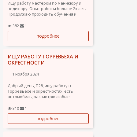
Ищу работу мастером по маникюру и
педикюру. Опыт работы больше 2х лет.
Продолжаю проходить обучения и
повышать квалификацию.
Желательно на неполный рабочий день
382
1
или под запись.
подробнее
Знание английского языка: начальный
уровень.
Знание испанского языка: А1, изучение...
ИЩУ РАБОТУ ТОРРЕВЬЕХА И
ОКРЕСТНОСТИ
1 ноября 2024
Добрый день, П28, ищу работу в
Торревьехе и окрестностях, есть
автомобиль, рассмотрю любые
варианты
310
1
подробнее