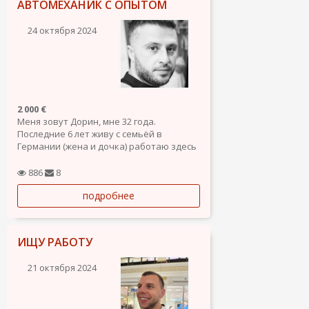
АВТОМЕХАНИК С ОПЫТОМ
24 октября 2024
2 000 €
Меня зовут Дорин, мне 32 года.
Последние 6 лет живу с семьёй в
Германии (жена и дочка) работаю здесь
5 лет автомехаником. Решили
переехать в Испании а именно в
886
8
Бенидорм.
подробнее
1 сентября 2024 года уже будем там и
поэтому ищу работу.
О себе хочу сказать что я хоррший...
ИЩУ РАБОТУ
21 октября 2024