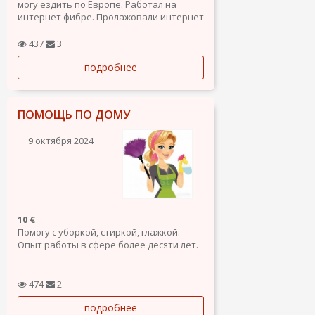
могу ездить по Европе. Работал на
интернет фибре. Пролажовали интернет
кабель. Могу ездить на технике и
работать разнорабочем.
437
3
подробнее
ПОМОЩЬ ПО ДОМУ
9 октября 2024
10 €
Помогу с уборкой, стиркой, глажкой.
Опыт работы в сфере более десяти лет.
474
2
подробнее