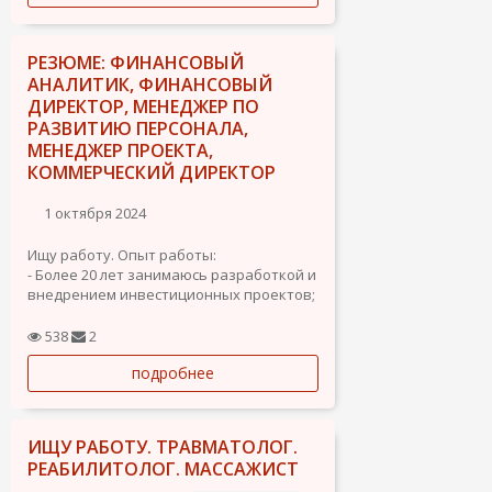
РЕЗЮМЕ: ФИНАНСОВЫЙ
АНАЛИТИК, ФИНАНСОВЫЙ
ДИРЕКТОР, МЕНЕДЖЕР ПО
РАЗВИТИЮ ПЕРСОНАЛА,
МЕНЕДЖЕР ПРОЕКТА,
КОММЕРЧЕСКИЙ ДИРЕКТОР
1 октября 2024
Ищу работу. Опыт работы:
- Более 20 лет занимаюсь разработкой и
внедрением инвестиционных проектов;
- Аналитические способности;
- Имею опыт работы с клиентами,
538
2
заключение договоров, проведение
подробнее
переговоров;
- Владею этикой...
ИЩУ РАБОТУ. ТРАВМАТОЛОГ.
РЕАБИЛИТОЛОГ. МАССАЖИСТ