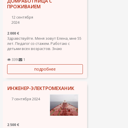
ДОМРАБОТНИЦА С
ПРОЖИВАИЕМ
12 сентября
2024
2 000 €
Здравствуйте. Меня зовут Елена, мне 55
лет. Педагог со стажем. Работаю с
детьми всех возрастов. Знаю
физиологию детей, владею методикой
воспитания и образования. Помогаю в
339
1
подготовке к школе. Составляю
подробнее
индивидуальный режим, а так же меню.
ИНЖЕНЕР-ЭЛЕКТРОМЕХАНИК
7 сентября 2024
2 500 €