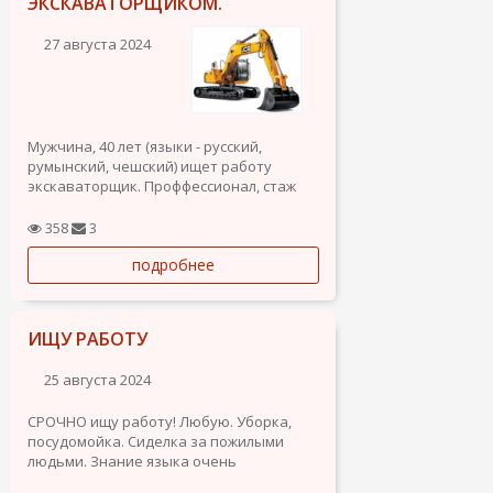
ЭКСКАВАТОРЩИКОМ.
27 августа 2024
Мужчина, 40 лет (языки - русский,
румынский, чешский) ищет работу
экскаваторщик. Проффессионал, стаж
более 10 лет, работы любой сложности.
Торревьеха, Аликанте.
358
3
подробнее
ИЩУ РАБОТУ
25 августа 2024
СРОЧНО ищу работу! Любую. Уборка,
посудомойка. Сиделка за пожилыми
людьми. Знание языка очень
маленькое. Машины и прав нету.