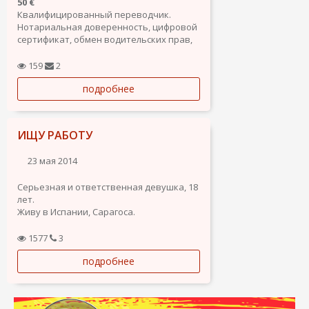
50 €
Квалифицированный переводчик.
Нотариальная доверенность, цифровой
сертификат, обмен водительских прав,
сита на получение карты резиденции и
т.д.
159
2
подробнее
ИЩУ РАБОТУ
23 мая 2014
Серьезная и ответственная девушка, 18
лет.
Живу в Испании, Сарагоса.
Знаю три языка: русский, испанский и
английский.
1577
3
Учусь на графикa Изобразительного
подробнее
искусствa и администратора.
Быстро адаптируюсь к работе и без
проблем.