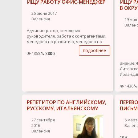
ИЩУ РАБОТУ ОФИС-МЕНЕДЖЕР
ИЩУ Р
В ОКРУ
26 июня 2017
Валенсия
19 мая
Вален
Администратор, помощник
руководителя, работа с контрагентами,
менеджер по развитию, менеджер по
продажам. Опыт работы. Ответственна,
подробнее
пунктуальна, обязательна. Подробное
1358
8
3
резюме вышлю по запросу.
Знание Я
Литовско
Ирландии
Опыт раб
дантиста
1436
фабрике 
ресторан
РЕПЕТИТОР ПО АНГЛИЙСКОМУ,
ПЕРЕВО
официан
Очень об
РУССКОМУ, ИТАЛЬЯНСКОМУ
ПИСЬМ
27 сентября
6 март
2016
Вален
Валенсия
10 €