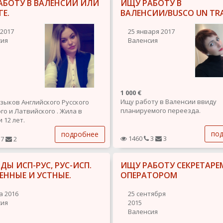
АБОТУ В ВАЛЕНСИИ ИЛИ
ИЩУ РАБОТУ В
ГЕ.
ВАЛЕНСИИ/BUSCO UN TR
 2017
25 января 2017
сия
Валенсия
1 000 €
Ищу работу в Валенсии ввиду
зыков Английского Русского
планируемого переезда.
го и Латвийского . Жила в
 12 лет.
оты в клинике ассистентом
по
подробнее
 3 года, работа на фруктовой
1460
3
3
7
2
руководителем. Опыт работы в
ах, кафе и на свадьбах
ДЫ ИСП-РУС, РУС-ИСП.
ИЩУ РАБОТУ СЕКРЕТАРЕ
том.
щительная, учусь...
ЕННЫЕ И УСТНЫЕ.
ОПЕРАТОРОМ
а 2016
25 сентября
сия
2015
Валенсия