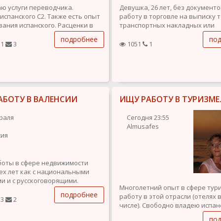
ю услуги переводчика.
Девушка, 26 лет, без документо
испанского С2. Также есть опыт
работу в торговле на выписку 
ания испанского. Расценки в
транспортных накладных или
сти от вида перевода.
секретарем. Знания испанского
подробнее
по
английского.
1
3
1051
1
Опыт работы имеется.
АБОТУ В ВАЛЕНСИИ
ИЩУ РАБОТУ В ТУРИЗМЕ
раля
Сегодня
23:55
Almusafes
сия
боты в сфере недвижимости
ех лет как с национальными
и и с русскоговорящими.
Многолетний опыт в сфере тур
наком со всеми
подробнее
работу в этой отрасли (отелях 
ениями рынка недвижимости в
3
2
числе). Свободно владею испан
от Валенсии до Бенидорма.
Рассмотрю все варианты.
ещения и подготовки к
по