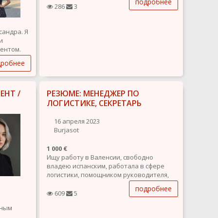
подробнее
сторона
286
3
Здравствуйте!
сандра. Я
Я в поиске работы на позиции
и
администратора или помощника. Ищу
ентом.
команду или руководителя, которому
нужен человек, умеющий...
дробнее
емьям и
вными
 и с
ЕНТ /
РЕЗЮМЕ: МЕНЕДЖЕР ПО
..
ЛОГИСТИКЕ, СЕКРЕТАРЬ
16 апреля 2023
Burjasot
1 000 €
Ищу работу в Валенсии, свободно
владею испанским, работала в сфере
логистики, помощником руководителя,
так же работала в продажах, помимо
подробнее
основной работы преподавала
609
5
испанский и взрослым и детям.
ьным