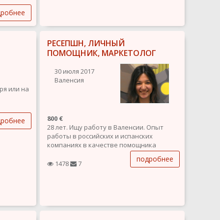
дробнее
 власти,
и
РЕСЕПШН, ЛИЧНЫЙ
а
 новой
ПОМОЩНИК, МАРКЕТОЛОГ
30 июля 2017
Валенсия
ря или на
800 €
дробнее
28 лет. Ищу работу в Валенсии. Опыт
работы в российских и испанских
компаниях в качестве помощника
руководителя, интернет-маркетолога
подробнее
(стратегия, создание видео/фото
1478
7
контента, ведение социальных сетей).
Имею высшее управленческое и
переводческое образование,...