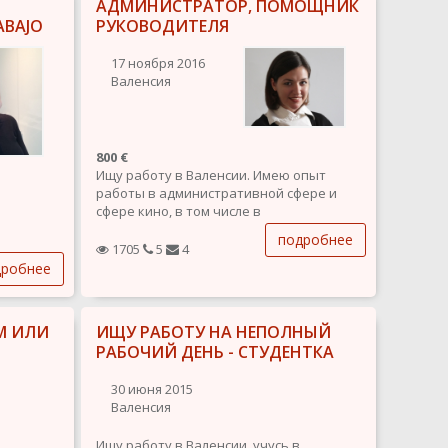
АДМИНИСТРАТОР, ПОМОЩНИК
ABAJO
РУКОВОДИТЕЛЯ
17 ноября 2016
Валенсия
800 €
Ищу работу в Валенсии. Имею опыт
работы в административной сфере и
сфере кино, в том числе в
международных компаниях. Имею
подробнее
высшее управленческое и
1705
5
4
переводческое образование, владею
дробнее
русским, английским и испанским
языками. Опыт работы с первыми
лицами компании.
М ИЛИ
ИЩУ РАБОТУ НА НЕПОЛНЫЙ
РАБОЧИЙ ДЕНЬ - СТУДЕНТКА
30 июня 2015
Валенсия
Ищу работу в Валенсии, учусь в