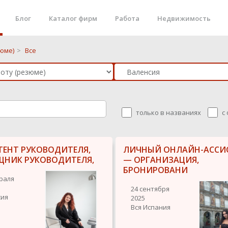
Блог
Каталог фирм
Работа
Недвижимость
юме)
>
Все
только в названиях
с
ТЕНТ РУКОВОДИТЕЛЯ,
ЛИЧНЫЙ ОНЛАЙН-АССИ
НИК РУКОВОДИТЕЛЯ,
— ОРГАНИЗАЦИЯ,
БРОНИРОВАНИ
раля
24 сентября
сия
2025
Вся Испания