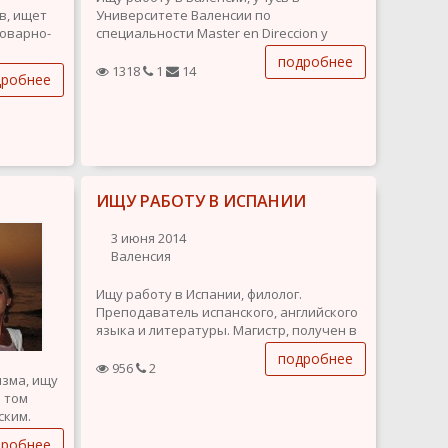
в, ищет
Университете Валенсии по
товарно-
специальности Master en Direccion y
Gestión de actividades fisicos y deporte.
подробнее
 и
Имею 4-х летний опыт работы в
1318
1
14
дробнее
рекламных агенствах (вкл. работу с
подчиненными): подготовка
презентаций на английском/русском,
участие в брейнштормингах,
организация...
.
ИЩУ РАБОТУ В ИСПАНИИ
3 июня 2014
Валенсия
Ищу работу в Испании, филолог.
Преподаватель испанского, английского
языка и литературы. Магистр, получен в
2007 году DELE superior.
подробнее
956
2
изма, ищу
в том
ским.
дробнее