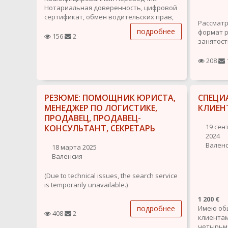
Нотариальная доверенность, цифровой
сертификат, обмен водительских прав,
Рассматр
сита на получение карты резиденции и
подробнее
формат р
т.д.
156
2
занятост
Образов
208
1. Бакал
государс
социолог
2. Магис
РЕЗЮМЕ: ПОМОЩНИК ЮРИСТА,
СПЕЦИ
(Новосиб
МЕНЕДЖЕР ПО ЛОГИСТИКЕ,
КЛИЕН
универси
ПРОДАВЕЦ, ПРОДАВЕЦ-
19 сен
КОНСУЛЬТАНТ, СЕКРЕТАРЬ
2024
Вален
18 марта 2025
Валенсия
(Due to technical issues, the search service
is temporarily unavailable.)
1 200 €
Highly organized and detail-oriented
подробнее
Имею об
person with the ability to deliver tasks
408
2
клиентам
within deadlines and adept at managing a
четырьмя