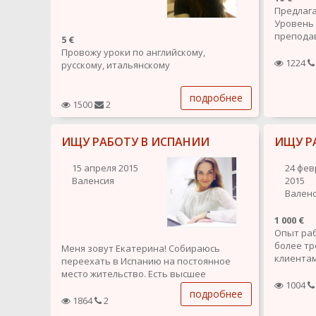
Предлага
Уровень 
преподав
5 €
зависимо
Провожу уроки по английскому,
1224
русскому, итальянскому
подробнее
1500
2
ИЩУ РАБОТУ В ИСПАНИИ
ИЩУ Р
15 апреля 2015
24 фев
Валенсия
2015
Вален
1 000 €
Опыт ра
более тр
Меня зовут Екатерина! Собираюсь
клиентам
переехать в Испанию на постоянное
Хорошо з
место жительство. Есть высшее
направл
1004
образование, знание компьютера
подробнее
районах 
отличное, есть опыт работы в продажах
1864
2
Опыт пос
и персонале. Грамотная речь и очень