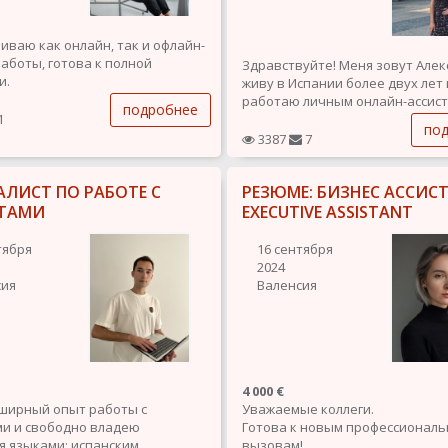
иваю как онлайн, так и офлайн-
аботы, готова к полной
Здравствуйте! Меня зовут Алек
и.
живу в Испании более двух лет 
работаю личным онлайн-ассист
подробнее
ание:
1
по
авриат — Томский
Помогаю предпринимателям, с
3387
7
твенный университет,
частным клиентам с повседне
ия
задачами — удалённо, надёжно
тратура с отличием — НГУЭУ
АЛИСТ ПО РАБОТЕ С
РЕЗЮМЕ: БИЗНЕС АССИСТ
деликатным подходом.
ирский государственный
Уже сотрудничаю с одной парой.
ТАМИ
EXECUTIVE ASSISTANT
тет экономики и...
тября
16 сентября
2024
сия
Валенсия
4 000 €
ширный опыт работы с
Уважаемые коллеги.
и и свободно владею
Готова к новым профессионал
 языками: испанским,
вызовам!