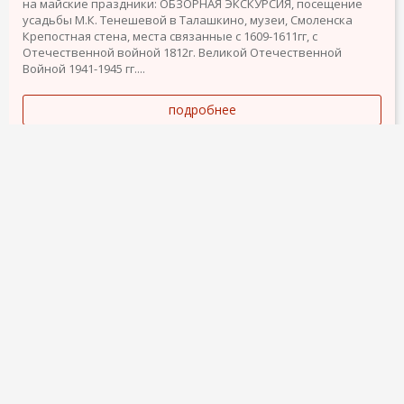
на майские праздники: ОБЗОРНАЯ ЭКСКУРСИЯ, посещение
усадьбы М.К. Тенешевой в Талашкино, музеи, Смоленска
Крепостная стена, места связанные с 1609-1611гг, с
Отечественной войной 1812г. Великой Отечественной
Войной 1941-1945 гг....
подробнее
14 октября 2014
1855
3
1
ЭКСКУРСИИ НА ЯХТЕ
350 €
Сдается яхта в аренду (с капитаном). На нашей яхте вы
можете совершить прогулки по морю, путешествие, а так же
рыбалку, отметить дни рождения. Яхта 13 метров,
рассчитана на 11 человек. В яхте 3 двойные спальни, 2
туалета, 2 душевые. Зал и кухня комплектные, TV, музыка,