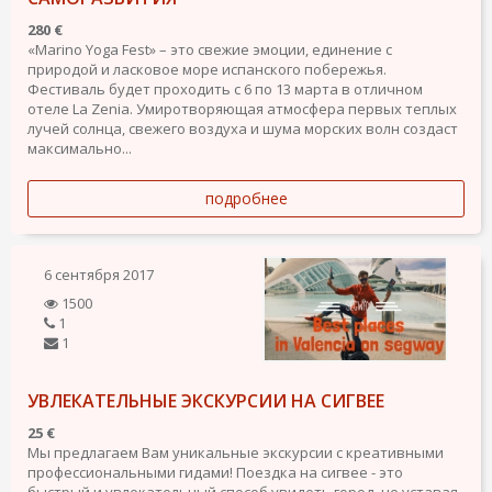
280 €
«Marino Yoga Fest» – это свежие эмоции, единение с
природой и ласковое море испанского побережья.
Фестиваль будет проходить с 6 по 13 марта в отличном
отеле La Zenia. Умиротворяющая атмосфера первых теплых
лучей солнца, свежего воздуха и шума морских волн создаст
максимально...
подробнее
6 сентября 2017
1500
1
1
УВЛЕКАТЕЛЬНЫЕ ЭКСКУРСИИ НА СИГВЕЕ
25 €
Мы предлагаем Вам уникальные экскурсии с креативными
профессиональными гидами! Поездка на сигвее - это
быстрый и увлекательный способ увидеть город, не уставая