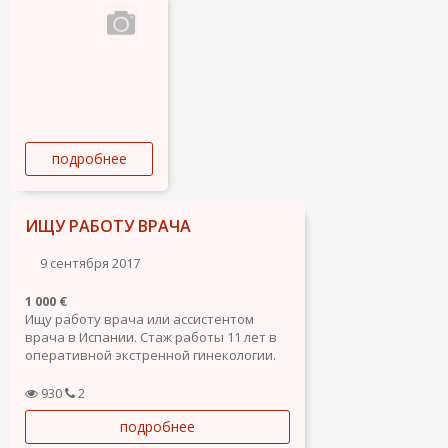
подробнее
ИЩУ РАБОТУ ВРАЧА
9 сентября 2017
1 000 €
Ищу работу врача или ассистентом
врача в Испании. Стаж работы 11 лет в
оперативной экстренной гинекологии.
Имею подтвержденный диплом врача в
Испании с коллегиальным номером. .
930
2
подробнее