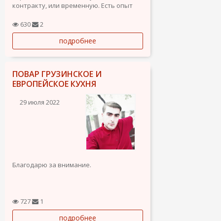
контракту, или временную. Есть опыт
работы в детском продюсерском центре
Babyphotostar фотографом. Также
630
2
съемки портфолио, репортажная,
подробнее
помощь стилисту до и после съёмкок,
поиск и организация мастер-классов
для...
ПОВАР ГРУЗИНСКОЕ И
ЕВРОПЕЙСКОЕ КУХНЯ
29 июля 2022
Благодарю за внимание.
727
1
подробнее