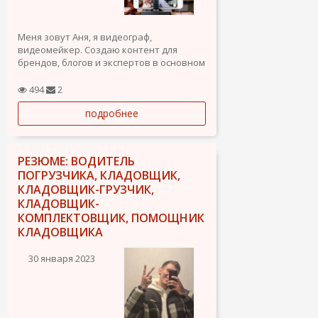
Меня зовут Аня, я видеограф,
видеомейкер. Создаю контент для
брендов, блогов и экспертов в основном
для платформы Инстаграм.
Прошла обучения у крутых ребят по
494
2
мобильной сьемке и монтажу и снимаю
подробнее
на iPhone 12Pro.
Основная специализация это видео, но
также устраиваю...
РЕЗЮМЕ: ВОДИТЕЛЬ
ПОГРУЗЧИКА, КЛАДОВЩИК,
КЛАДОВЩИК-ГРУЗЧИК,
КЛАДОВЩИК-
КОМПЛЕКТОВЩИК, ПОМОЩНИК
КЛАДОВЩИКА
30 января 2023