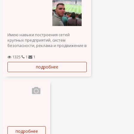
Имею навыки построения сетей
крупных предприятий, систем
безопасности, реклама и продвижение в
сети, написание сайтов и интернет
магазинов, строительства и навык
1325
1
1
продаж.
подробнее
подробнее