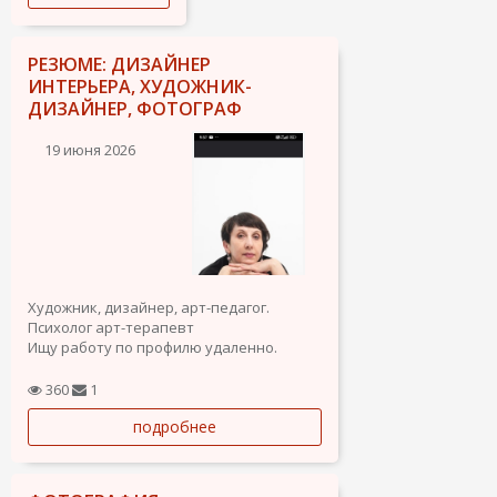
РЕЗЮМЕ: ДИЗАЙНЕР
ИНТЕРЬЕРА, ХУДОЖНИК-
ДИЗАЙНЕР, ФОТОГРАФ
19 июня 2026
Художник, дизайнер, арт-педагог.
Психолог арт-терапевт
Ищу работу по профилю удаленно.
- разработка концепции и стиля
интерьера;
360
1
-выполнение проекта ( от эскизов, до
подробнее
рабочих чертежей);
-создание интерьерного искусства.
Картины, панно, барельеф.
- удалённые...