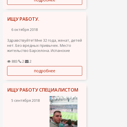
полиграфии на одежду (шелкотрафарет,
термоперенос) вышивка на одежде.
Умею работать в...
ИЩУ РАБОТУ.
6 октября 2018
Здравствуйте! Мне 32 года, женат, детей
нет. Без вредных привычек. Место
жительство Барселона. Испанские
документы и водительское
удостоверение имеются. Образование
883
2
2
средне-специальное, личный
подробнее
автомобиль, стаж вождения 10 лет. Ищу
постоянную или временную работу.
Рассмотрю...
ИЩУ РАБОТУ СПЕЦИАЛИСТОМ
5 сентября 2018