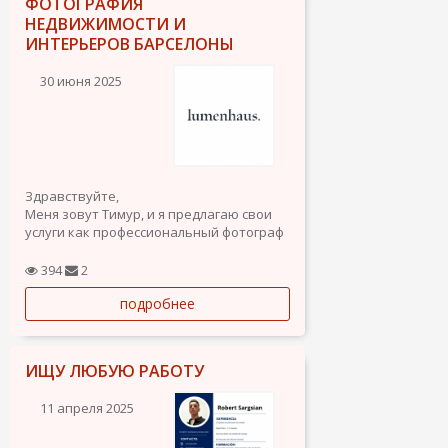
ФОТОГРАФИЯ
НЕДВИЖИМОСТИ И
ИНТЕРЬЕРОВ БАРСЕЛОНЫ
30 июня 2025
Здравствуйте,
Меня зовут Тимур, и я предлагаю свои
услуги как профессиональный фотограф
с 8-летним опытом работы, имею
степень магистра в области фотографии
394
2
и дизайна.
подробнее
В идеале я хотел бы устроиться на
работу в компанию, занимающуюся
ИЩУ ЛЮБУЮ РАБОТУ
недвижимостью, на...
11 апреля 2025