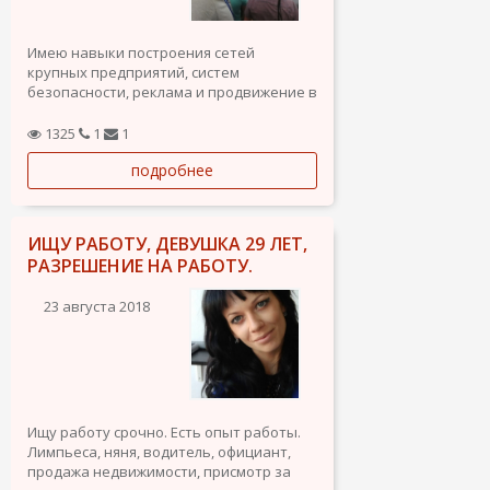
Имею навыки построения сетей
крупных предприятий, систем
безопасности, реклама и продвижение в
сети, написание сайтов и интернет
магазинов, строительства и навык
1325
1
1
продаж.
подробнее
ИЩУ РАБОТУ, ДЕВУШКА 29 ЛЕТ,
РАЗРЕШЕНИЕ НА РАБОТУ.
23 августа 2018
Ищу работу срочно. Есть опыт работы.
Лимпьеса, няня, водитель, официант,
продажа недвижимости, присмотр за