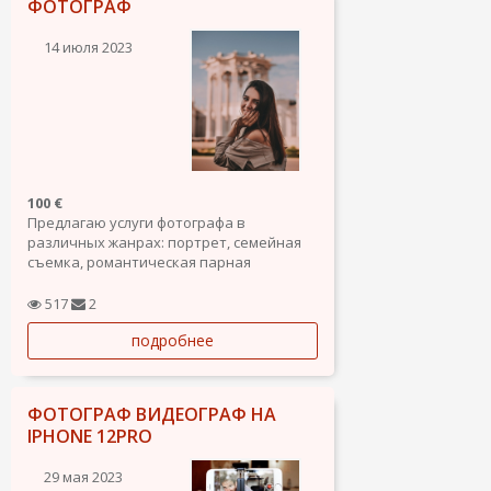
ФОТОГРАФ
14 июля 2023
100 €
Предлагаю услуги фотографа в
различных жанрах: портрет, семейная
съемка, романтическая парная
фотосессия, свадебная репортажная
фотосессия, каталожная и предметная
517
2
съемка для сайтов.
подробнее
В пакет входит подбор локации, помощь
в подготовке образов, помощь в
позировании и...
ФОТОГРАФ ВИДЕОГРАФ НА
IPHONE 12PRO
29 мая 2023