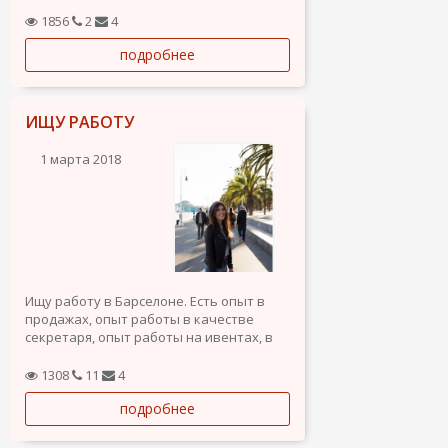
домом.
1856
2
4
подробнее
ИЩУ РАБОТУ
1 марта 2018
Ищу работу в Барселоне. Есть опыт в
продажах, опыт работы в качестве
секретаря, опыт работы на ивентах, в
качестве экскурсовода и фотографа.
График не имеет значение, документы
1308
11
4
есть.
подробнее