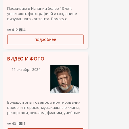
Проживаю в Испании более 10 лет,
увлекаюсь фотографией и созданием
визуального контента. Помогу с
оформлением Instagram-профилей,
разработкой стратегий для
412
4
привлечения аудитории и съемкой
подробнее
продающих видео. Рассматриваю также
карьерные возможности в сфере
недвижимости, где...
ВИДЕО И ФОТО
11 октября 2024
Большой опыт съемок и монтирования
видео: интервью, музыкальные клипы,
репортажи, реклама, фильмы, учебные
классы, конференции и т.д. Сотрудничал
с московскими представительствами
401
1
Adidas, Mercedes Benz, KIA, Ford, Venta,