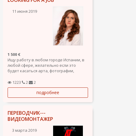
11 июня 2019
1 500 €
Ищу работу в любом городе Испании, в
любой сфере, желательно если это
будет касаться арта, фотографии,
красоты и моды. Проживание не нужно.
Большой опыт работы больше 7 лет,
1223
2
2
высокая степень ответственности. Два
подробнее
высших образования, множество курсов
повышения квалификации.
ПЕРЕВОДЧИК---
ВИДЕОМОНТАЖЕР
3 марта 2019