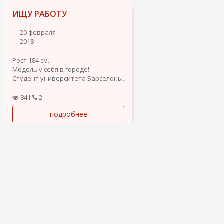
ИЩУ РАБОТУ
20 февраля
2018
Рост 184 см.
Модель у себя в городе!
Студент университета Барселоны.
Знаю пять языков.
Будущая профессия переводчик.
841
2
Легально в Барселоне 6 месяцев!
подробнее
Любые работы.
ФОТОГРАФ В БАРСЕЛОНЕ
30 января 2018