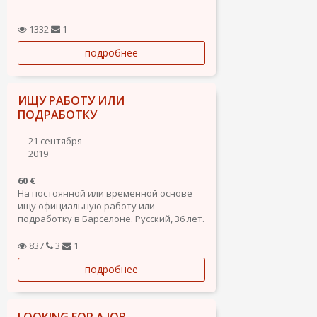
1332
1
подробнее
ИЩУ РАБОТУ ИЛИ
ПОДРАБОТКУ
21 сентября
2019
60 €
На постоянной или временной основе
ищу официальную работу или
подработку в Барселоне. Русский, 36 лет.
Без в.п. Любые предложения, кроме
стройки.
837
3
1
подробнее
LOOKING FOR A JOB