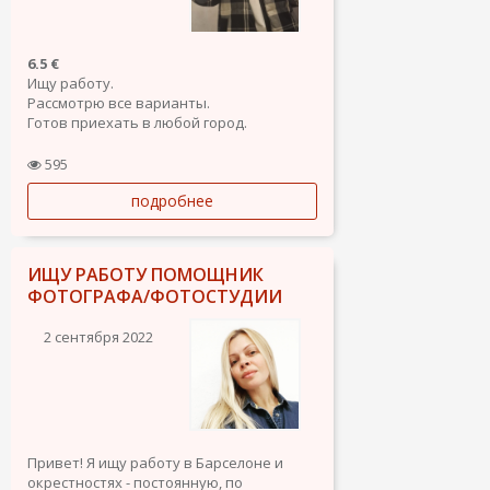
6.5 €
Ищу работу.
Рассмотрю все варианты.
Готов приехать в любой город.
27 лет беларус.
Пмж Евросоюза.
595
Права кат В.
подробнее
ИЩУ РАБОТУ ПОМОЩНИК
ФОТОГРАФА/ФОТОСТУДИИ
2 сентября 2022
Привет! Я ищу работу в Барселоне и
окрестностях - постоянную, по