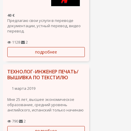
40 €
Предлагаю свои услуги в переводе
документации, устный перевод, видео
перевод.
Владею разговорным английским и
родным русским и украинским языками,
1128
2
помогу вам перевести что нужно. Готов
подробнее
сотрудничать на постоянной основе.
Уровень испанского-начинающий.
Так же...
ТЕХНОЛОГ-ИНЖЕНЕР ПЕЧАТЬ/
ВЫШИВКА ПО ТЕКСТИЛЮ
1 марта 2019
Мне 25 лет, высшее экономическое
образование, средний уровень
английского, испанский только начинаю
учить. 3 года опыта работы в сфере
производства одежды как
790
2
предприниматель, нанесение
подробнее