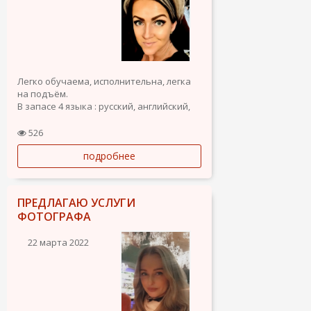
Легко обучаема, исполнительна, легка
на подъём.
В запасе 4 языка : русский, английский,
греческий и французский. Испанский на
стадии изучения.
526
подробнее
ПРЕДЛАГАЮ УСЛУГИ
ФОТОГРАФА
22 марта 2022