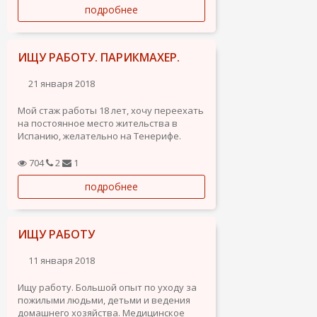
подробнее
Чистоплотная, аккуратная, хорошо
готовлю, легко могу вести хозяйство,
ухаживать за детьми, больными.
Люблю...
ИЩУ РАБОТУ. ПАРИКМАХЕР.
21 января 2018
Мой стаж работы 18 лет, хочу переехать
на постоянное место жительства в
Испанию, желательно на Тенерифе.
Рассмотрю любые предложения.
704
2
1
подробнее
ИЩУ РАБОТУ
11 января 2018
Ищу работу. Большой опыт по уходу за
пожилыми людьми, детьми и ведения
домашнего хозяйства. Медицинское