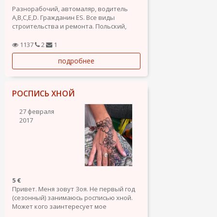
Разнорабочий, автомаляр, водитель
A,B,C,E,D. Гражданин ES. Все виды
строительства и ремонта. Польский,
русский, литовский.
1137
2
1
подробнее
РОСПИСЬ ХНОЙ
27 февраля
2017
5 €
Привет. Меня зовут Зоя. Не первый год
(сезонный) занимаюсь росписью хной.
Может кого заинтересует мое
предложение-пишите на почту или на