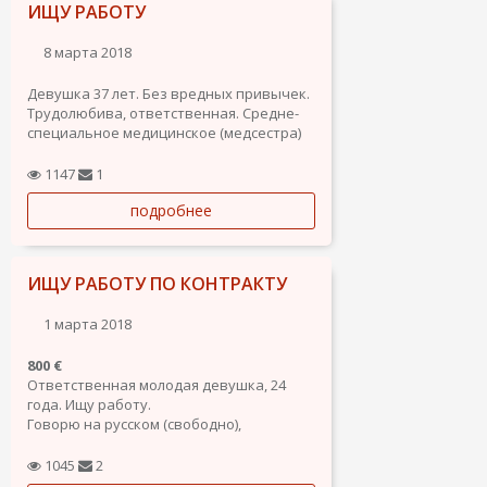
ИЩУ РАБОТУ
8 марта 2018
Девушка 37 лет. Без вредных привычек.
Трудолюбива, ответственная. Средне-
специальное медицинское (медсестра)
имеется и высшее (психолог). Имеются
дипломы стилист по прическам,
1147
1
визажист, мастер по маникюру,
подробнее
педикюру и наращиванию ногтей.
Водительское удостоверение...
ИЩУ РАБОТУ ПО КОНТРАКТУ
1 марта 2018
800 €
Ответственная молодая девушка, 24
года. Ищу работу.
Говорю на русском (свободно),
испанском (свободно) арабский
(свободно), английском (средний
1045
2
уровень).