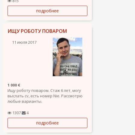
русского(полный), испанский
815
(разговорный),английский(начальный),
подробнее
латышский(разговорный). Если есть
предложения пишите или звоните...
ИЩУ РОБОТУ ПОВАРОМ
11 июля 2017
1 000 €
Ищу роботу поваром. Стаж 6 лет, могу
выслать cv, есть номер Nie. Рассмотрю
любые варианты.
1307
4
подробнее