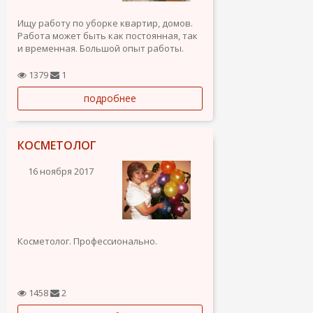
Ищу работу по уборке квартир, домов.
Работа может быть как постоянная, так
и временная. Большой опыт работы.
Ответственная, обязательная, добрая,
порядочная, чистоплотная. Очень
1379
1
люблю детей, нахожу быстро контакт с
подробнее
ними. Могу оставаться с детьми, когда
заняты их родители по...
КОСМЕТОЛОГ
16 ноября 2017
Косметолог. Профессионально.
1458
2