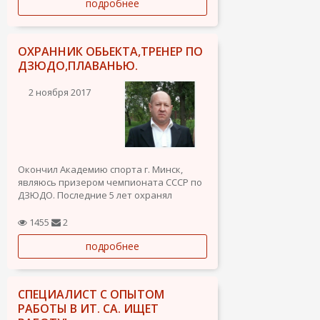
подробнее
ОХРАННИК ОБЬЕКТА,ТРЕНЕР ПО
ДЗЮДО,ПЛАВАНЬЮ.
2 ноября 2017
Окончил Академию спорта г. Минск,
являюсь призером чемпионата СССР по
ДЗЮДО. Последние 5 лет охранял
государственно важные объекты в РБ
(СУД,ПРОКУРАТУРА РБ),
1455
2
видионаблюдение КПП. Также работал
подробнее
охранником в крупном гостиничном
комплексе г. Москва. Имею
водительские права...
СПЕЦИАЛИСТ С ОПЫТОМ
РАБОТЫ В ИТ. СА. ИЩЕТ