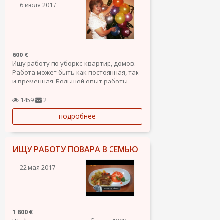
6 июля 2017
600 €
Ищу работу по уборке квартир, домов.
Работа может быть как постоянная, так
и временная. Большой опыт работы.
Ответственная, обязательная, добрая,
порядочная, чистоплотная. Очень
1459
2
люблю детей, нахожу быстро контакт с
подробнее
ними. Могу оставаться с детьми, когда
заняты их родители по...
ИЩУ РАБОТУ ПОВАРА В СЕМЬЮ
22 мая 2017
1 800 €