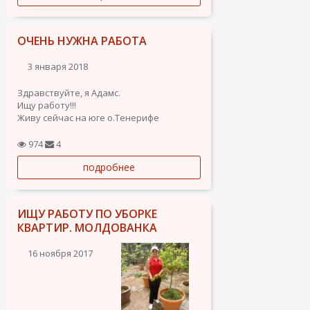
строй магазинов....
ОЧЕНЬ НУЖНА РАБОТА
3 января 2018
Здравствуйте, я Адамс.
Ищу работу!!!
Живу сейчас на юге о.Тенерифе
Владею Русским, учу испанский.
Умею Работать руками.
974
4
Согласен на любую вакансию.
подробнее
Работал грузчиком, сборщиком бакши
(арбузов и дынь), на строительстве
помощником, на бензоколонке...
ИЩУ РАБОТУ ПО УБОРКЕ
КВАРТИР. МОЛДОВАНКА
16 ноября 2017