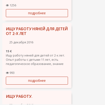
испанский/французский -базово,
международные права.
1256
В России я менеджер и финансист с 10
подробнее
летним стажем, фитнес тренер
групповых программ.
Активная, общительная, с...
ИЩУ РАБОТУ НЯНЕЙ ДЛЯ ДЕТЕЙ
ОТ 2-Х ЛЕТ
25 декабря 2016
15 €
Ищу работу няней для детей от 2-х лет.
Опыт работы с детьми 11 лет, есть
педагогическое образование, знание
испанского.
В работе ориентирована на развитие у
993
ребенка коммуникативных, лидерских
подробнее
качеств и эмоционального интеллекта.
Юг Тенерифе.
ИЩУ РАБОТУ.