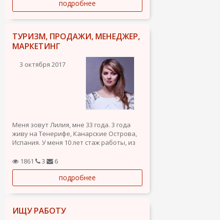
подробнее
английский (средний), греческий
(средний), турецкий (выше среднего).
ТУРИЗМ, ПРОДАЖИ, МЕНЕДЖЕР,
МАРКЕТИНГ
3 октября 2017
Меня зовут Лилия, мне 33 года. 3 года
живу на Тенерифе, Канарские Острова,
Испания. У меня 10 лет стаж работы, из
них 6 лет в собственной турфирме. Так
же опыт работы в международных
1861
3
6
компаниях и за рубежом. Свободный
подробнее
английский и разговорный Испанский.
Права и стаж вождения 7...
ИЩУ РАБОТУ