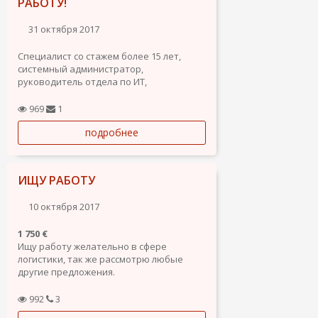
РАБОТУ!
31 октября 2017
Специалист со стажем более 15 лет,
системный администратор,
руководитель отдела по ИТ,
безопасности и техник по ПК в одном
лице в поиске вакансий в соответствии
969
1
умением и опыту работы. На данный
подробнее
момент работаю в государственной
структуре. Ищу работу в
русскоязычной...
ИЩУ РАБОТУ
10 октября 2017
1 750 €
Ищу работу желательно в сфере
логистики, так же рассмотрю любые
другие предложения.
Владею языками. Немецкий
992
3
разговорный, русский (родной),