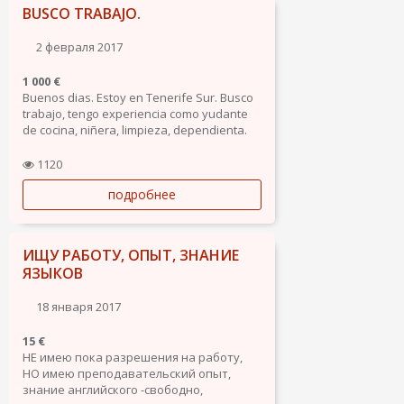
BUSCO TRABAJO.
2 февраля 2017
1 000 €
Buenos dias. Estoy en Tenerife Sur. Busco
trabajo, tengo experiencia como yudante
de cocina, niñera, limpieza, dependienta.
Soy puntual y activa. Hablo castellano,
ruso, ingles basico. Disponibilidad total.
1120
подробнее
ИЩУ РАБОТУ, ОПЫТ, ЗНАНИЕ
ЯЗЫКОВ
18 января 2017
15 €
НЕ имею пока разрешения на работу,
НО имею преподавательский опыт,
знание английского -свободно,