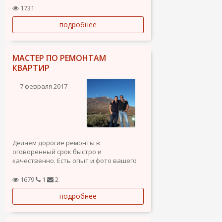
WhatsApp. Буду рада любой информации
1731
касающейся возможности заниматься
подробнее
любимым делом на территории
Испании.
МАСТЕР ПО РЕМОНТАМ
КВАРТИР
7 февраля 2017
Делаем дорогие ремонты в
оговоренный срок быстро и
качественно. Есть опыт и фото вашего
комфорта. А так же любые виды работ
по дому. Вам нужны мужские руки то вам
1679
1
2
к нам.
подробнее