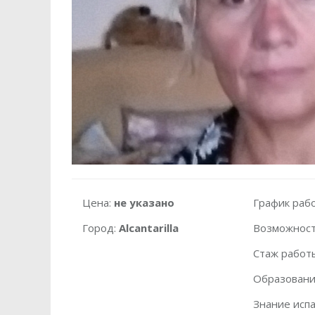
Цена:
не указано
График раб
Город:
Alcantarilla
Возможност
Стаж работ
Образовани
Знание испа