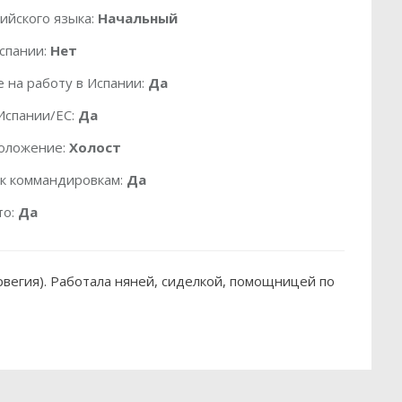
ийского языка:
Начальный
спании:
Нет
 на работу в Испании:
Да
Испании/ЕС:
Да
оложение:
Холост
 к коммандировкам:
Да
то:
Да
вегия). Работала няней, сиделкой, помощницей по