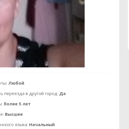
оты:
Любой
ь переезда в другой город:
Да
ы:
более 5 лет
е:
Высшее
нского языка:
Начальный