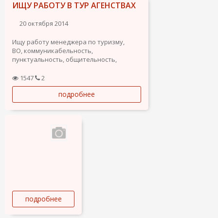
ИЩУ РАБОТУ В ТУР АГЕНСТВАХ
20 октября 2014
Ищу работу менеджера по туризму,
ВО, коммуникабельность,
пунктуальность, общительность,
приветливость, опытный пользователь
ПК. Быстрая обучаемость, грамотная
1547
2
устная и письменная речь.
подробнее
Ответственность, амбициозность и
желание расти и развиваться в сфере
туризма.
подробнее