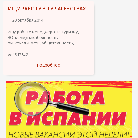
ИЩУ РАБОТУ В ТУР АГЕНСТВАХ
20 октября 2014
Ищу работу менеджера по туризму,
ВО, коммуникабельность,
пунктуальность, общительность,
приветливость, опытный пользователь
ПК. Быстрая обучаемость, грамотная
1547
2
устная и письменная речь.
подробнее
Ответственность, амбициозность и
желание расти и развиваться в сфере
туризма.