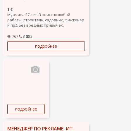
1 €
Мужчина 37 лет. В поисках любой
работы (строитель, садовник, it инженер
и.пр.). Без вредных привычек,
трудолюбивый, ответственный, готов
работать на результат, быстро
767
3
3
обучаюсь. Высшие образование,
подробнее
водительские права категории Б.
Готов рассмотреть варианты.
подробнее
МЕНЕДЖЕР ПО РЕКЛАМЕ. ИТ-