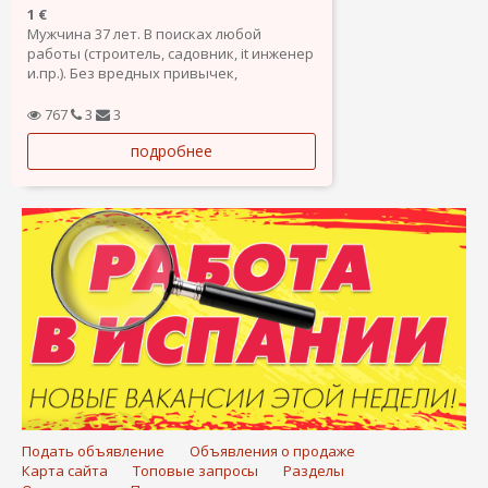
1 €
Мужчина 37 лет. В поисках любой
работы (строитель, садовник, it инженер
и.пр.). Без вредных привычек,
трудолюбивый, ответственный, готов
работать на результат, быстро
767
3
3
обучаюсь. Высшие образование,
подробнее
водительские права категории Б.
Готов рассмотреть варианты.
Подать объявление
Объявления о продаже
Карта сайта
Топовые запросы
Разделы