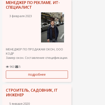
МЕНЕДЖЕР ПО РЕКЛАМЕ. ИТ-
СПЕЦИАЛИСТ
3 февраля 2023
МЕНЕДЖЕР ПО ПРОДАЖАМ ОКОН, OOO
КОДР
Замер окон. Составление спецификации.
Подписание договоров.
Закупка материалов для производства
963
5
и установки окон.
подробнее
Доставка окон на объект. Создание
сайтов для компании. Реклама.
САМОЗАНЯТЫЙ В СФЕРЕ ОКОН И МЕБЕЛИ
Замер,...
СТРОИТЕЛЬ, САДОВНИК, IT
ИНЖЕНЕР
5 января 2020