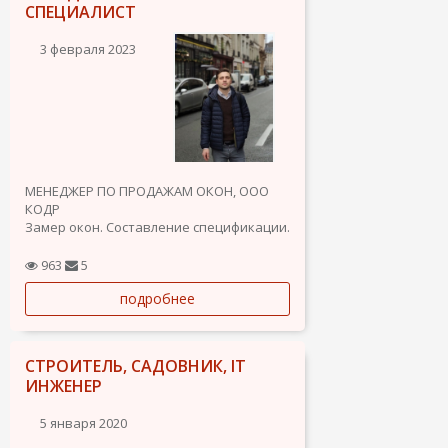
СПЕЦИАЛИСТ
3 февраля 2023
МЕНЕДЖЕР ПО ПРОДАЖАМ ОКОН, OOO
КОДР
Замер окон. Составление спецификации.
Подписание договоров.
Закупка материалов для производства
963
5
и установки окон.
подробнее
Доставка окон на объект. Создание
сайтов для компании. Реклама.
САМОЗАНЯТЫЙ В СФЕРЕ ОКОН И МЕБЕЛИ
Замер,...
СТРОИТЕЛЬ, САДОВНИК, IT
ИНЖЕНЕР
5 января 2020