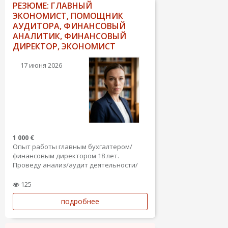
РЕЗЮМЕ: ГЛАВНЫЙ
ЭКОНОМИСТ, ПОМОЩНИК
АУДИТОРА, ФИНАНСОВЫЙ
АНАЛИТИК, ФИНАНСОВЫЙ
ДИРЕКТОР, ЭКОНОМИСТ
17 июня 2026
1 000 €
Опыт работы главным бухгалтером/
финансовым директором 18 лет.
Проведу анализ/аудит деятельности/
Опыт работы с ВЭД (бухгалтерский и
налоговый учёт, приход и реализация
125
согласно гтд, оплата на таможню,
подробнее
оплаты в валюте , ведения
международных контрактов, в том
числе...