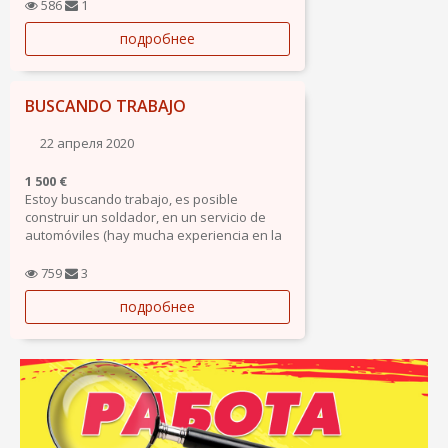
предложениям - уборка, помощь по
586
1
дому, горничная, официант, помощник
подробнее
повара, сборка, упаковка, фасовка,
рассмотрю все предложения....
BUSCANDO TRABAJO
22 апреля 2020
1 500 €
Estoy buscando trabajo, es posible
construir un soldador, en un servicio de
automóviles (hay mucha experiencia en la
reparación de carrocerías de automóviles).
También puedo administrar paralelamente
759
3
las cuentas comerciales de su empresa en
подробнее
las redes sociales. Fotos, textos, búsqueda
de sitios publicitarios y bloggers útiles para
usted.