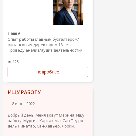
1 000 €
Опыт работы главным бухгалтером/
финансовым директором 18 лет.
Проведу анализ/аудит деятельности/
Опыт работы с ВЭД (бухгалтерский и
налоговый учёт, приход и реализация
125
согласно гтд, оплата на таможню,
подробнее
оплаты в валюте , ведения
международных контрактов, в том
числе...
ИЩУ РАБОТУ
8 июня 2022
Добрый день! Меня зовут Марина. Ищу
работу: Мурсия, Картахена, Сан Педро
дель Пинатар, Сан-Хавьер, Лорки,
Молина де Сегура. Готова к разным