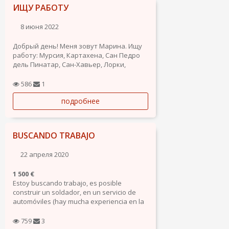
ИЩУ РАБОТУ
8 июня 2022
Добрый день! Меня зовут Марина. Ищу
работу: Мурсия, Картахена, Сан Педро
дель Пинатар, Сан-Хавьер, Лорки,
Молина де Сегура. Готова к разным
предложениям - уборка, помощь по
586
1
дому, горничная, официант, помощник
подробнее
повара, сборка, упаковка, фасовка,
рассмотрю все предложения....
BUSCANDO TRABAJO
22 апреля 2020
1 500 €
Estoy buscando trabajo, es posible
construir un soldador, en un servicio de
automóviles (hay mucha experiencia en la
reparación de carrocerías de automóviles).
También puedo administrar paralelamente
759
3