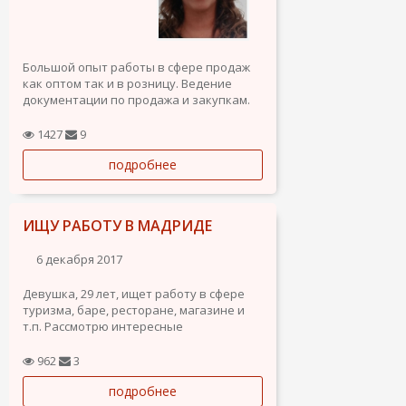
Большой опыт работы в сфере продаж
как оптом так и в розницу. Ведение
документации по продажа и закупкам.
1427
9
подробнее
ИЩУ РАБОТУ В МАДРИДЕ
6 декабря 2017
Девушка, 29 лет, ищет работу в сфере
туризма, баре, ресторане, магазине и
т.п. Рассмотрю интересные
предложения. Интим и сетевой
маркетинг не предлагать. Тел/Whatsapp.
962
3
подробнее