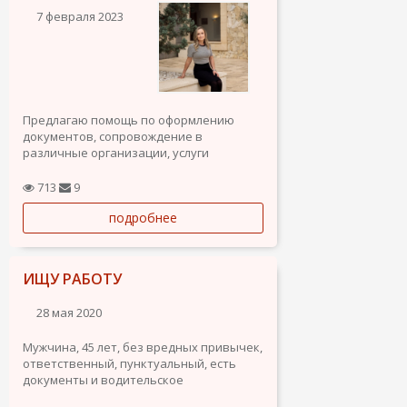
7 февраля 2023
Предлагаю помощь по оформлению
документов, сопровождение в
различные организации, услуги
переводчика, а также рассмотрю другие
варианты работы в Мадриде.
713
9
О себе: 38 лет, высшее образование,
подробнее
документы с правом на работу в
Испании, местные водительские права,
личный...
ИЩУ РАБОТУ
28 мая 2020
Мужчина, 45 лет, без вредных привычек,
ответственный, пунктуальный, есть
документы и водительское
удостоверение. Ищу работу (стройку не