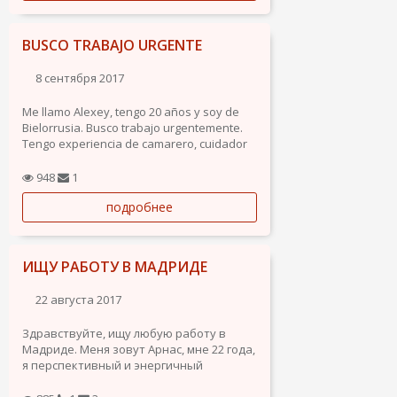
BUSCO TRABAJO URGENTE
8 сентября 2017
Me llamo Alexey, tengo 20 años y soy de
Bielorrusia. Busco trabajo urgentemente.
Tengo experiencia de camarero, cuidador
de niños y de ancianos, camarero, barrista,
comerciante y asistente de compras
948
1
(personal shopper). Tengo buena
подробнее
presencia y sea cual sea el cliente se
queda contento por la manera que tengo
de llevar el trabajo. Hablo ruso, bielorruso,
inglés i español.
ИЩУ РАБОТУ В МАДРИДЕ
22 августа 2017
Здравствуйте, ищу любую работу в
Мадриде. Меня зовут Арнас, мне 22 года,
я перспективный и энергичный
работник. Я имею европейское
гражданство и прописку на жительство