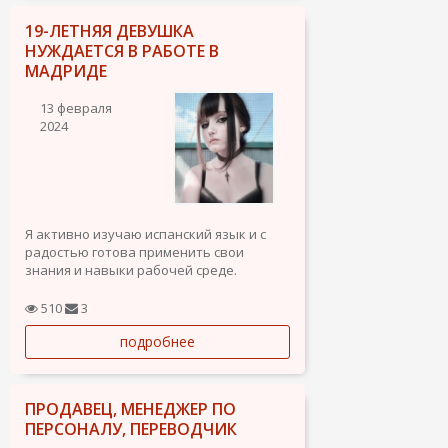
19-ЛЕТНЯЯ ДЕВУШКА
НУЖДАЕТСЯ В РАБОТЕ В
МАДРИДЕ
13 февраля
2024
Я активно изучаю испанский язык и с
радостью готова применить свои
знания и навыки рабочей среде.
Открыта к различным предложениям,
включая должности в сфере
510
3
обслуживания, ритейла и прочих схожих
подробнее
отраслях.
Ключевые качества:
- Владение английским языком на...
ПРОДАВЕЦ, МЕНЕДЖЕР ПО
ПЕРСОНАЛУ, ПЕРЕВОДЧИК