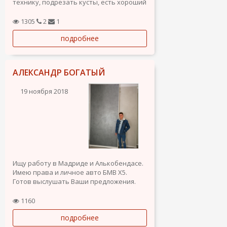
технику, подрезать кусты, есть хороший
опыт в бизнесе, имею права.
Целеустремленный, с отличным
1305
2
1
характером, нахожу общий язык с
подробнее
любым человеком. Шустрый, быстро
учусь, ответственный.
Мастер на все руки. Рассмотрю...
АЛЕКСАНДР БОГАТЫЙ
19 ноября 2018
Ищу работу в Мадриде и Алькобендасе.
Имею права и личное авто БМВ Х5.
Готов выслушать Ваши предложения.
1160
подробнее