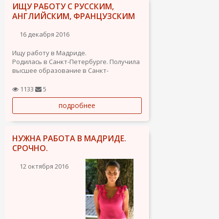
ИЩУ РАБОТУ С РУССКИМ,
АНГЛИЙСКИМ, ФРАНЦУЗСКИМ
16 декабря 2016
Ищу работу в Мадриде.
Родилась в Санкт-Петербурге. Получила
высшее образование в Санкт-
Петербурском Государственном
Университете Культуры.
1133
5
Большой опыт в туристическом секторе,
подробнее
с иностранными языками, организации
деловых встреч и конвенций,
культурных...
НУЖНА РАБОТА В МАДРИДЕ.
СРОЧНО.
12 октября 2016