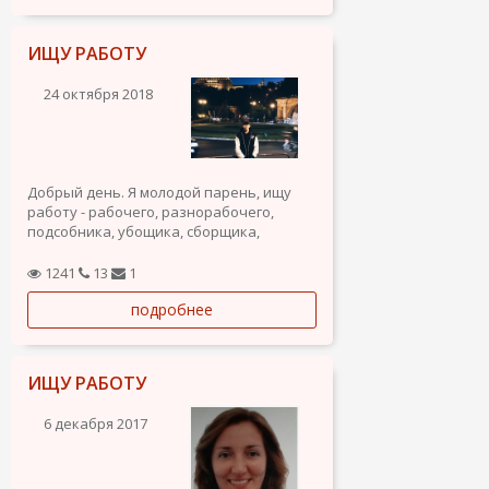
ИЩУ РАБОТУ
24 октября 2018
Добрый день. Я молодой парень, ищу
работу - рабочего, разнорабочего,
подсобника, убощика, сборщика,
охранника, садовника, курьера,
помощника по хозяйству, по дому и
1241
13
1
другие профессии. Готов работать в
подробнее
будние, выходные дни, праздничные, по
ночам, по суткам или по вашему
графику....
ИЩУ РАБОТУ
6 декабря 2017