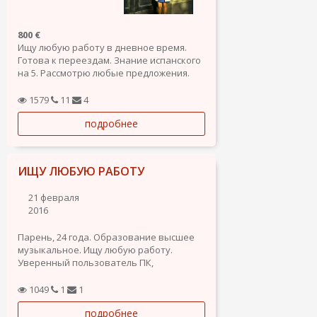
800 €
Ищу любую работу в дневное время.
Готова к переездам. Знание испанского
на 5. Рассмотрю любые предложения.
1579
11
4
подробнее
ИЩУ ЛЮБУЮ РАБОТУ
21 февраля
2016
Парень, 24 года. Образование высшее
музыкальное. Ищу любую работу.
Уверенный пользователь ПК,
программное обеспечение, трудолюбив,
быстро обучаюсь.
1049
1
1
подробнее