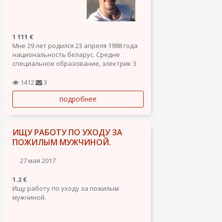
1 111 €
Мне 29 лет родился 23 апреля 1988 года
национальность беларус. Средне
специальное образование, электрик 3
разряда. Работал инженером охранно-
пожарных сигнализаций, занимался
1412
3
монтажом и программированием
подробнее
сигнализации. В последнее время
работал в Сочи, администратором в...
ИЩУ РАБОТУ ПО УХОДУ ЗА
ПОЖИЛЫМ МУЖЧИНОЙ.
27 мая 2017
1.2 €
Ищу работу по уходу за пожилым
мужчиной.