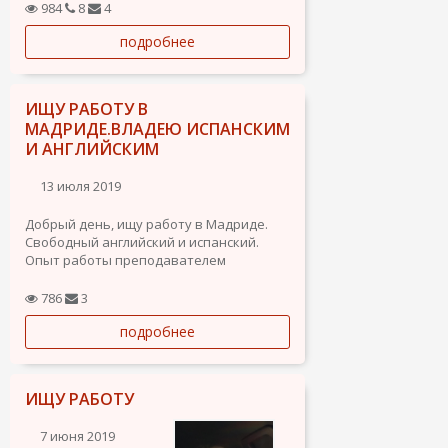
предлагать).
984
8
4
подробнее
ИЩУ РАБОТУ В
МАДРИДЕ.ВЛАДЕЮ ИСПАНСКИМ
И АНГЛИЙСКИМ
13 июля 2019
Добрый день, ищу работу в Мадриде.
Свободный английский и испанский.
Опыт работы преподавателем
испанского языка (1 год), официантом (1
год), подрабатывал на стройке.
786
3
Образование, переводчик (русский,
подробнее
испанский, английский). Активный,
быстро обучаюсь, пунктуальный,...
ИЩУ РАБОТУ
7 июня 2019