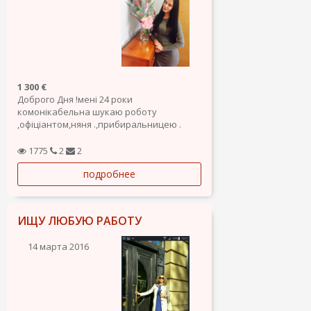
1 300 €
Доброго Дня !мені 24 роки
комонікабельна шукаю роботу
,офіціантом,няня .,прибиральницею .
1775
2
2
подробнее
ИЩУ ЛЮБУЮ РАБОТУ
14 марта 2016