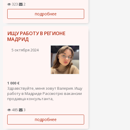
323
2
подробнее
ИЩУ РАБОТУ В РЕГИОНЕ
МАДРИД
5 октября 2024
1 000 €
Здравствуйте, меня зовут Валерия. Ищу
работу в Мадриде Рассмотрю вакансии
продавца консультанта,
рецепциониста, администратора, няни.
Испанский В2, английский С1, есть опыт
485
3
работы администратора в языковой
подробнее
школе и продавца консультанта в
магазине Страдивариус.