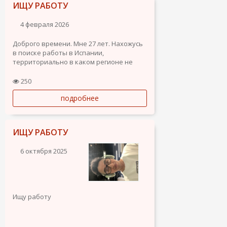
ИЩУ РАБОТУ
4 февраля 2026
Доброго времени. Мне 27 лет. Нахожусь
в поиске работы в Испании,
территориально в каком регионе не
принципиально. Заинтересован в
переезде в Испанию трудиться на
250
постоянный рабочий контракт с
подробнее
возможностью продления по
результатам работы. В РФ опыт работы
кладовщиком...
ИЩУ РАБОТУ
6 октября 2025
Ищу работу