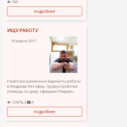
769
подробнее
ИЩУ РАБОТУ
30 марта 2017
Расмотрю различные варианты работы
в Мадриде без офиц. трудоустройства
(помощь по дому, официант/бармен,
курьер, работа на дому и т.д)
По профессии Графический Дизайнер.
1243
3
4
Так же рассматриваю все варианты
подробнее
сотрудничества.