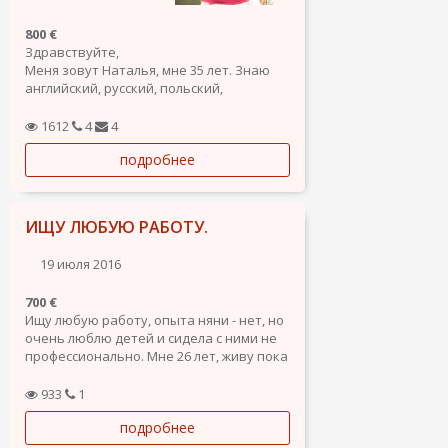
800 €
Здравствуйте,
Меня зовут Наталья, мне 35 лет. Знаю
английский, русский, польский,
украинский языки, испанский - на
начальном уровне. 15 лет проработала
1612
4
4
в юридическом консалтинге. Имею опыт
подробнее
работы в ресторанном бизнесе, в
дистрибуции, фармацевтической
отрасли, сети...
ИЩУ ЛЮБУЮ РАБОТУ.
19 июля 2016
700 €
Ищу любую работу, опыта няни - нет, но
очень люблю детей и сидела с ними не
профессионально. Мне 26 лет, живу пока
в России, но в сентябре или в октябре
собираюсь переехать. Есть опыт
933
1
работы офис-менеджером (техническая
подробнее
поддержка), опыт работы менеджером
колл-центра. Знание...