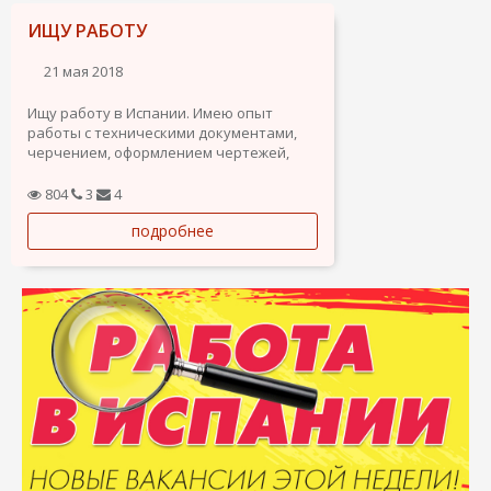
ИЩУ РАБОТУ
21 мая 2018
Ищу работу в Испании. Имею опыт
работы с техническими документами,
черчением, оформлением чертежей,
осмотром зданий, составлением
технических спецификаций на
804
3
4
ремонтные работы.
подробнее