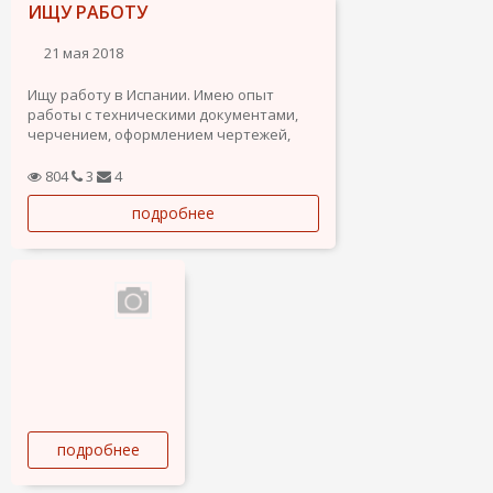
ИЩУ РАБОТУ
21 мая 2018
Ищу работу в Испании. Имею опыт
работы с техническими документами,
черчением, оформлением чертежей,
осмотром зданий, составлением
технических спецификаций на
804
3
4
ремонтные работы.
подробнее
подробнее