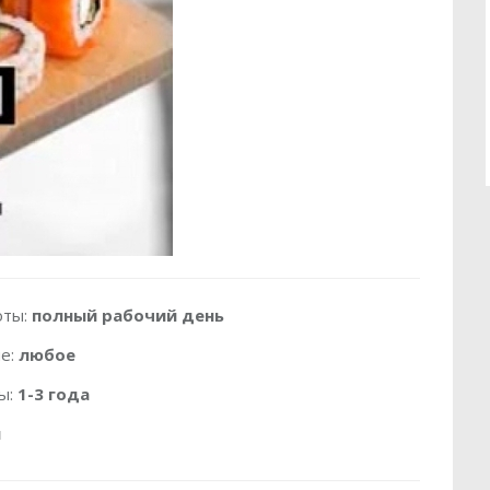
оты:
полный рабочий день
е:
любое
ы:
1-3 года
й