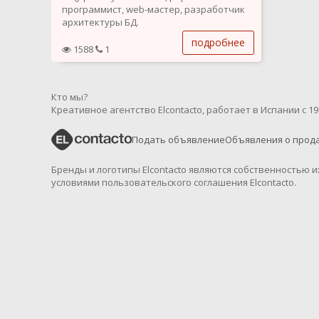
программист, web-мастер, разработчик
архитектуры БД.
подробнее
1588
1
Кто мы?
Креативное агентство Elcontacto, работает в Испании с 19
Подать объявление
Объявления о прод
Бренды и логотипы Elcontacto являются собственностью 
условиями пользовательского соглашения Elcontacto.