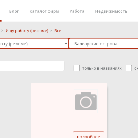
Блог
Каталог фирм
Работа
Недвижимость
>
Ищу работу (резюме)
>
Все
только в названиях
с
подробнее