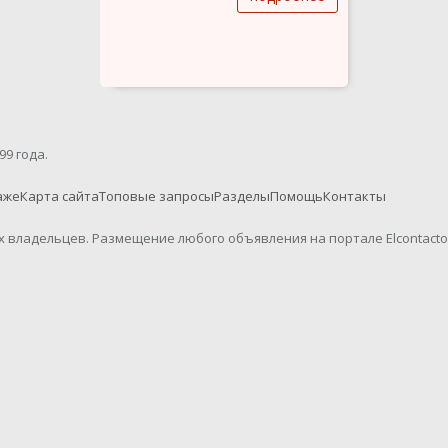
99 года.
аже
Карта сайта
Топовые запросы
Разделы
Помощь
Контакты
их владельцев. Размещение любого объявления на портале Elcontact