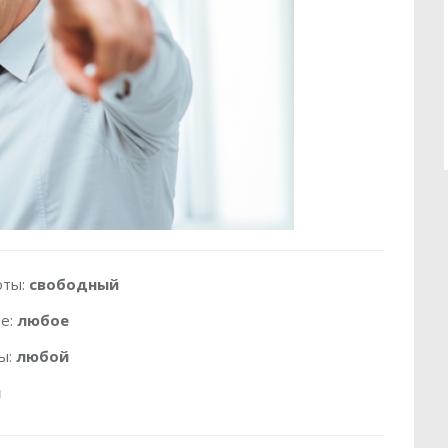
оты:
свободный
е:
любое
ы:
любой
й