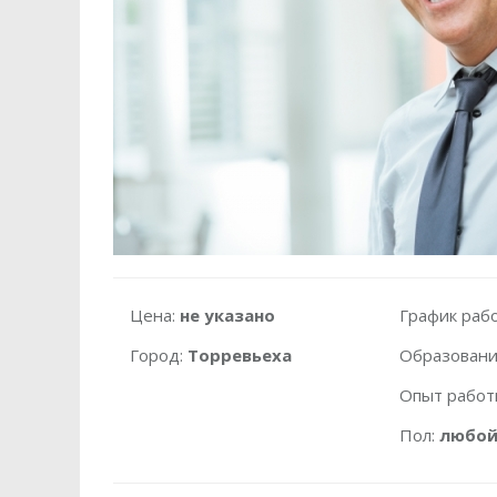
Цена:
не указано
График раб
Город:
Торревьеха
Образовани
Опыт работ
Пол:
любо