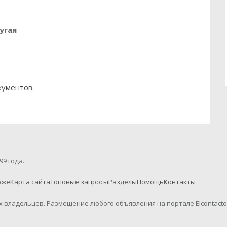
угая
кументов.
99 года.
аже
Карта сайта
Топовые запросы
Разделы
Помощь
Контакты
их владельцев. Размещение любого объявления на портале Elcontact