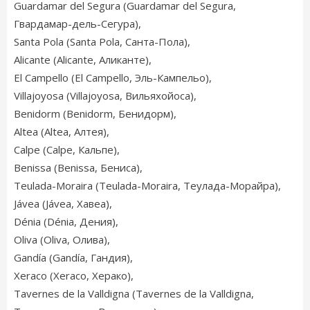
Guardamar del Segura (Guardamar del Segura,
Гвардамар-дель-Сегура),
Santa Pola (Santa Pola, Санта-Пола),
Alicante (Alicante, Аликанте),
El Campello (El Campello, Эль-Кампельо),
Villajoyosa (Villajoyosa, Вильяхойоса),
Benidorm (Benidorm, Бенидорм),
Altea (Altea, Алтея),
Calpe (Calpe, Кальпе),
Benissa (Benissa, Бениса),
Teulada-Moraira (Teulada-Moraira, Теулада-Морайра),
Jávea (Jávea, Хавеа),
Dénia (Dénia, Дения),
Oliva (Oliva, Олива),
Gandía (Gandía, Гандия),
Xeraco (Xeraco, Херако),
Tavernes de la Valldigna (Tavernes de la Valldigna,