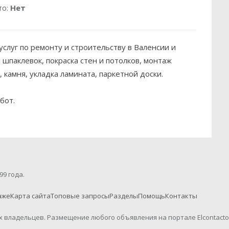
то:
Нет
слуг по ремонту и строительству в Валенсии и
шпаклевок, покраска стен и потолков, монтаж
 камня, укладка ламината, паркетной доски.
бот.
99 года.
аже
Карта сайта
Топовые запросы
Разделы
Помощь
Контакты
их владельцев. Размещение любого объявления на портале Elcontact