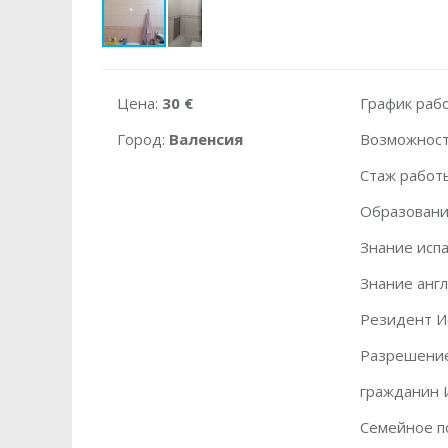
Цена:
30 €
График раб
Город:
Валенсия
Возможност
Стаж работ
Образовани
Знание испа
Знание англ
Резидент И
Разрешение
гражданин 
Семейное п