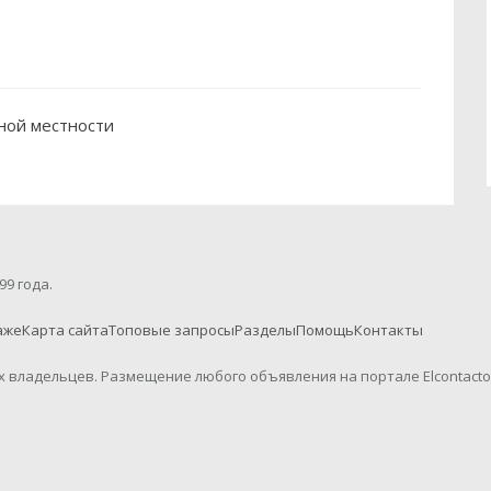
рной местности
99 года.
аже
Карта сайта
Топовые запросы
Разделы
Помощь
Контакты
их владельцев. Размещение любого объявления на портале Elcontact