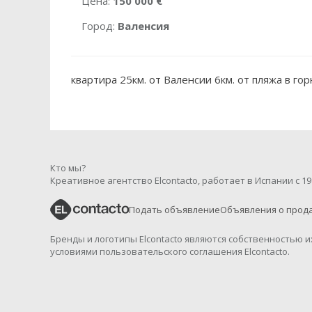
Цена:
150 000 €
Город:
Валенсия
квартира 25км. от Валенсии 6км. от пляжа в го
Кто мы?
Креативное агентство Elcontacto, работает в Испании с 19
Подать объявление
Объявления о прод
Бренды и логотипы Elcontacto являются собственностью 
условиями пользовательского соглашения Elcontacto.