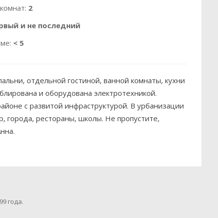
 комнат:
2
рвый и не последний
оме:
< 5
пальни, отдельной гостиной, ванной комнаты, кухни
еблирована и оборудована электротехникой.
айоне с развитой инфраструктурой. В урбанизации
р, города, рестораны, школы. Не пропустите,
нна.
99 года.