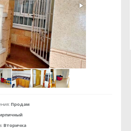
ения:
Продам
ирпичный
а:
Вторичка