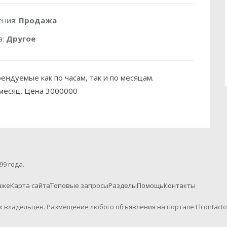
ения:
Продажа
а:
Другое
ендуемые как по часам, так и по месяцам.
месяц. Цена 3000000
99 года.
аже
Карта сайта
Топовые запросы
Разделы
Помощь
Контакты
их владельцев. Размещение любого объявления на портале Elcontact