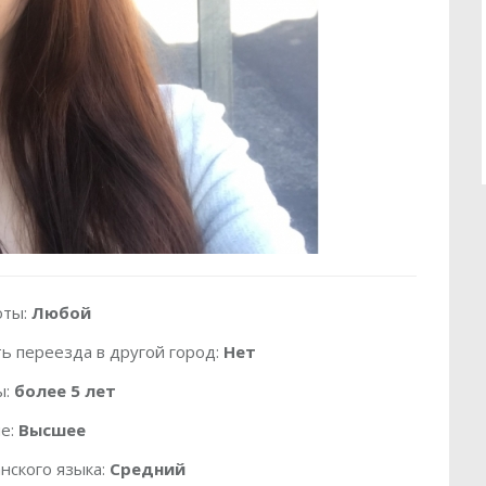
оты:
Любой
ь переезда в другой город:
Нет
ы:
более 5 лет
е:
Высшее
нского языка:
Средний