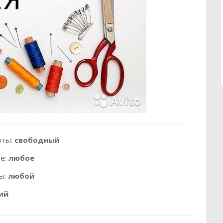
оты:
свободный
е:
любое
ы:
любой
ий