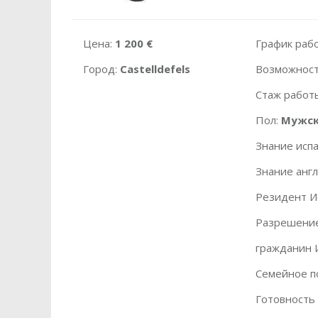
Цена:
1 200 €
График раб
Город:
Castelldefels
Возможност
Стаж работ
Пол:
Мужс
Знание испа
Знание англ
Резидент И
Разрешение
гражданин 
Семейное п
Готовность