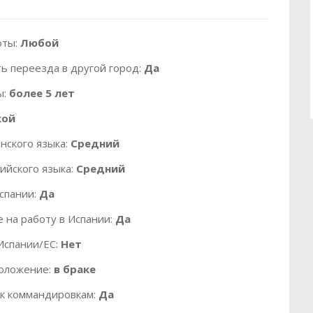
оты:
Любой
ь переезда в другой город:
Да
ы:
более 5 лет
кой
нского языка:
Средний
ийского языка:
Средний
спании:
Да
 на работу в Испании:
Да
Испании/ЕС:
Нет
оложение:
в браке
 к коммандировкам:
Да