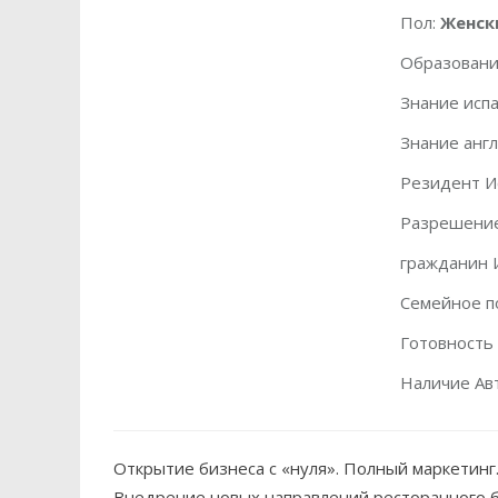
Пол:
Женск
Образовани
Знание испа
Знание англ
Резидент И
Разрешение
гражданин 
Семейное п
Готовность
Наличие Ав
Открытие бизнеса с «нуля». Полный маркетинг
Внедрение новых направлений ресторанного б