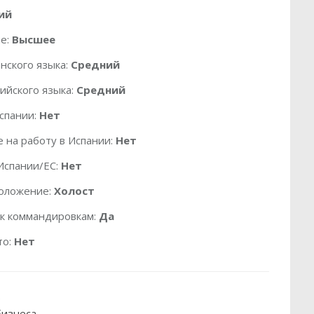
ий
е:
Высшее
нского языка:
Средний
ийского языка:
Средний
спании:
Нет
 на работу в Испании:
Нет
Испании/ЕС:
Нет
оложение:
Холост
 к коммандировкам:
Да
то:
Нет
.
изнеса.