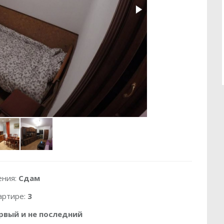
ения:
Сдам
артире:
3
рвый и не последний