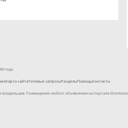
99 года.
аже
Карта сайта
Топовые запросы
Разделы
Помощь
Контакты
их владельцев. Размещение любого объявления на портале Elcontact