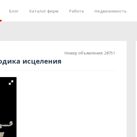
Блог
Каталог фирм
Работа
Недвижимость
Номер объявления:
28751
одика исцеления