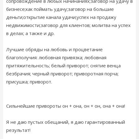
сопровождение в любых начинаниях;заговор на удачу в
бизнесе;как поймать удачу;заговор на большие
деньги;открытие канала удачи;успех на продажу
недвижимости;заговор для клиентов; молитва на успех
в делах; а также и др.
Лучшие обряды на любовь и процветание
благополучия: любовная привязка; любовная
притяжительность; белый приворот; снятие венца
безбрачия; черный приворот; приворотная порча;
присушка; приворот.
Сильнейшие привороты он + она, он + он, она + она!
Я не даю пустых обещаний, я даю гарантированный
результат!