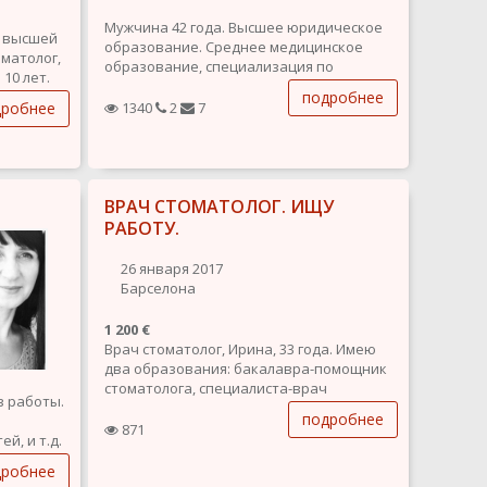
Мужчина 42 года. Высшее юридическое
р высшей
образование. Среднее медицинское
иматолог,
образование, специализация по
10 лет.
массажу. Опыт работы юристом (10 лет),
уг на
подробнее
менеджером, массажистом (7 лет),
дробнее
1340
2
7
пуляций
администратором, барменом. В
людьми,
настоящее время работаю юристом
(интеллектуальная собственность,
товарные...
ВРАЧ СТОМАТОЛОГ. ИЩУ
РАБОТУ.
26 января 2017
Барселона
1 200 €
Врач стоматолог, Ирина, 33 года. Имею
два образования: бакалавра-помощник
стоматолога, специалиста-врач
в работы.
стоматолог. Ищу работу в Барселоне
подробнее
помощником стоматолога в отделениях
871
й, и т.д.
хирургическом, ортопедическом,
а.
терапевтическом стоматологии,
дробнее
ортодонтии, имплантологии. Опыт...