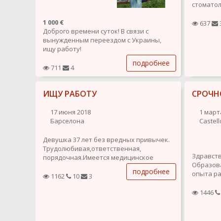
стоматол
комунник
1 000 €
637
Доброго времени суток! В связи с
вынужденным переездом с Украины,
ищу работу!
подробнее
Срочно нужна работа, рассмотрю все
711
4
варианты, большое спасибо!
ИЩУ РАБОТУ
СРОЧН
Образование:
- среднее специальное (мед. училище,
фельдшерское отделение);
17 июня 2018
1 март
- высшее образование (Славянский
Барселона
Castell
пед....
Девушка 37 лет без вредных привычек.
Трудолюбивая,ответственная,
Здравств
порядочная.Имеется медицинское
Образова
образование, водительское
подробнее
опыта ра
удостоверение категории B. Рассмотрю
1162
10
3
Ищу рабо
предложения о работе в любом региона
присмотр
1446
Испании. Интим не предлагать.
за пожи
также др
Личные к