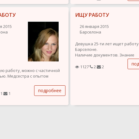
АБОТУ
ИЩУ РАБОТУ
я 2015
26 января 2015
лона
Барселона
Девушка 25-ти лет ищет работу
Барселоне.
Наличие документов. Знание
испанского языка отличное.
по
Предпочтение работы с людьм
1127
2
2
ю работу, можно с частичной
(продавец, администратор).
ью. Медсестра с опытом
Опыт работы в медицине.
я, уравновешенная,
подробнее
абельная, ответственная.
1
1
привычек нет.