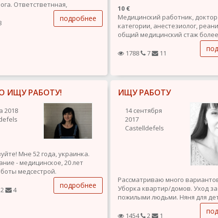
ога. Ответстветнная,
10 €
абельная, легкообучаемая.
Медицинский работник, докто
подробнее
3
категории, анестезиолог, реан
общий медицинский стаж более 
Окажу различный перечень усл
по
дому, от малоинвазивных мани
1788
7
11
до ухода за тяжело больными 
массаж, мед. консультации.
Патронаж больных и...
О ИЩУ РАБОТУ!
ИЩУ РАБОТУ
а 2018
14 сентября
defels
2017
Castelldefels
уйте! Мне 52 года, украинка.
ние - медицинское, 20 лет
боты медсестрой.
Рассматриваю много варианто
ту по уборке (есть опыт),
подробнее
Уборка квартир/домов. Уход за
 за детьми, помощь по уходу
2
4
пожилыми людьми. Няня для дете
лыми людьми. Рассматриваю
Имею 25 лет медицинского стаж
угие варианты работ.
по
ачества: ответственная,...
1454
2
1