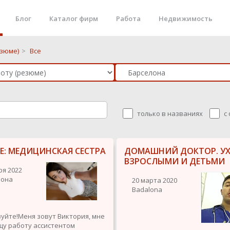
Блог
Каталог фирм
Работа
Недвижимость
езюме)
>
Все
только в названиях
с
Е: МЕДИЦИНСКАЯ СЕСТРА
ДОМАШНИЙ ДОКТОР. УХ
ВЗРОСЛЫМИ И ДЕТЬМИ
ря 2022
лона
20 марта 2020
Badalona
уйте!Меня зовут Виктория, мне
Ищу работу ассистентом