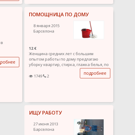
ПОМОЩНИЦА ПО ДОМУ
8 января 2015
Барселона
 в
12 €
Женщина средних лет с большим
опытом работы по дому предлагаю
дробнее
и
уборку квартир, стирка, глажка белья, по
необходимости готовлю, уход за
подробнее
растениями и антикваром. Выполняю
1749
2
работу аккуратно и качественно.
ИЩУ РАБОТУ
27 июня 2013
Барселона