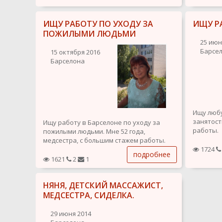
ИЩУ РАБОТУ ПО УХОДУ ЗА
ИЩУ Р
ПОЖИЛЫМИ ЛЮДЬМИ
25 июн
Барсе
15 октября 2016
Барселона
Ищу любу
занятост
Ищу работу в Барселоне по уходу за
работы.
пожилыми людьми. Мне 52 года,
Спокойна
медсестра, с большим стажем работы.
коммуник
Гражданка ЕС из Прибалтики. Родной
1724
подробнее
Вредных 
русский язык, учу испанский. Без
1621
2
1
вредных привычек.
НЯНЯ, ДЕТСКИЙ МАССАЖИСТ,
МЕДСЕСТРА, СИДЕЛКА.
29 июня 2014