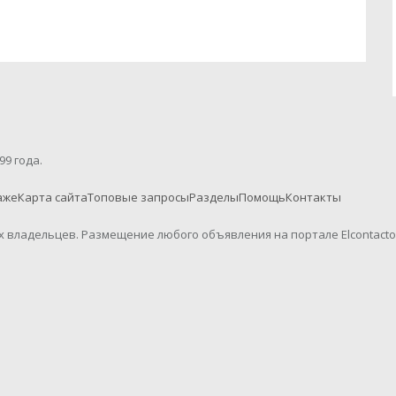
99 года.
аже
Карта сайта
Топовые запросы
Разделы
Помощь
Контакты
их владельцев. Размещение любого объявления на портале Elcontact