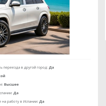
ь переезда в другой город:
Да
кой
е:
Высшее
спании:
Да
 на работу в Испании:
Да