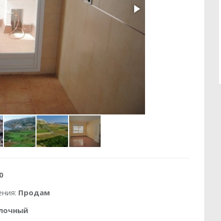
0
ения:
Продам
лочный