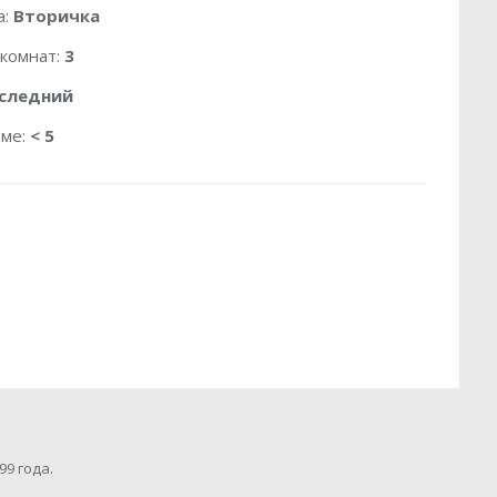
а:
Вторичка
 комнат:
3
оследний
оме:
< 5
99 года.