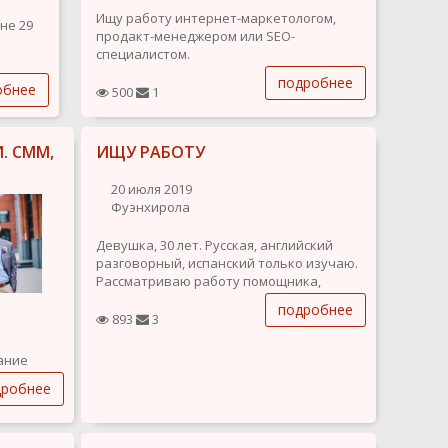
Ищу работу интернет-маркетологом,
не 29
продакт-менеджером или SEO-
специалистом.
Опыт работы 10+ лет в данной сфере.
айших
подробнее
обнее
500
1
ти).
Тематики, с которыми работала - отели,
ть 4–6
бары, рестораны, спортивные
мероприятия, строительная экспертиза,
. СММ,
ИЩУ РАБОТУ
доставка цветов, интернет-магазин
канцтоваров,...
20 июля 2019
Фуэнхирола
Девушка, 30 лет. Русская, английский
разговорный, испанский только изучаю.
Рассматриваю работу помощника,
администратора, секретаря. Имеется
подробнее
опыт работы с недвижимостью.
893
3
Ответственная, пунктуальная.
Рассмотрю любые предложения о
вание
работе по всему побережью Costa del
дробнее
Sol.
етинг
томобили