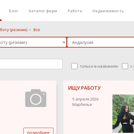
Блог
Каталог фирм
Работа
Недвижимость
боту (резюме)
>
Все
только в названиях
с
ИЩУ РАБОТУ
5 апреля 2026
Марбелья
подробнее