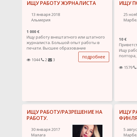
ИЩУ РАБОТУ ЖУРНАЛИСТА
ИЩУ П
стратеги
- Большой опыт в digital-маркетинге
кампании
(Продвижение сайтов, SEO, настройка...
копирайт
13 января 2018
25 ноя
Альмерия
Марбе
1 000 €
Ищу работу внештатного или штатного
10 €
журналиста. Большой опыт работы в
Приветс
печати. Высшее образование
Ищу рабо
журналист-филолог. Мобильная,
полтора,
подробнее
активная, готовая много работать и
1044
2
3
студенче
изучать.
навсегда
1579
занятост
Итак, что
1. Няня 
они меня
2. Препо
ИЩУ РАБОТУ/РАЗРЕШЕНИЕ НА
ИЩУ Р
РАБОТУ.
ФИНЛЯ
30 января 2017
5 авгу
Малага
Марбе