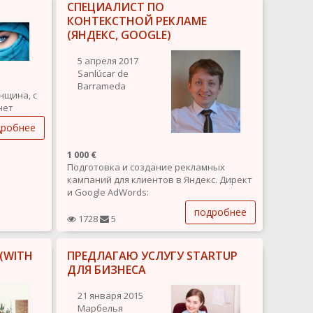
я на
СПЕЦИАЛИСТ ПО
КОНТЕКСТНОЙ РЕКЛАМЕ
(ЯНДЕКС, GOOGLE)
я
5 апреля 2017
Sanlúcar de
Barrameda
нщина, с
нет
ость,
дробнее
в доме
(наличие
1 000 €
ение
Подготовка и создание рекламных
кампаний для клиентов в Яндекс. Директ
и Google AdWords:
- Анализ рынка, изучение бизнеса
подробнее
клиента, планирование;
1728
5
- Подготовка, согласование и сбор
максимально обширного
 (WITH
ПРЕДЛАГАЮ УСЛУГУ STARTUP
семантического ядра для рекламной
кампании;
ДЛЯ БИЗНЕСА
- Написание эффективных...
21 января 2015
Марбелья