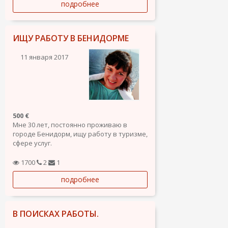
подробнее
недвижимости. Очень нужна работа,
рассмотрю все варианты.
ИЩУ РАБОТУ В БЕНИДОРМЕ
11 января 2017
500 €
Мне 30 лет, постоянно проживаю в
городе Бенидорм, ищу работу в туризме,
сфере услуг.
О себе:
1700
2
1
- Русский, Английский языки свободно,
подробнее
испанский начальный уровень
- Хорошо готовлю
- Рисую (художественное образование)
- Флорист (Законченные курсы
В ПОИСКАХ РАБОТЫ.
флористики,...