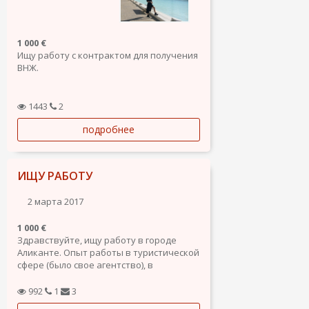
1 000 €
Ищу работу с контрактом для получения
ВНЖ.
1443
2
подробнее
ИЩУ РАБОТУ
2 марта 2017
1 000 €
Здравствуйте, ищу работу в городе
Аликанте. Опыт работы в туристической
сфере (было свое агентство), в
ресторанном бизнесе (начинал с
официанта до должности менеджера). В
992
1
3
данный момент работаю в