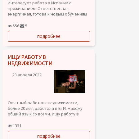
Интересует работа в Испании с
проживанием. Ответственная,
энергичная, готова к новым обучениям
и навыкам. Имею опыт работы в отеле
премиум класса в Греции, опыт няни с
556
5
детьми от 0 и старше, менеджер по
подробнее
туризму, рекламе на ТВ (Украина).
Английский на базовом уровне понимаю
и...
ИЩУ РАБОТУ В
НЕДВИЖИМОСТИ
23 апреля 2022
Опытный работник недвижимости,
более 20 лет, работала в БТИ. Нахожу
общий язык со всеми. Ищу работу в
Аликанте.
1331
подробнее