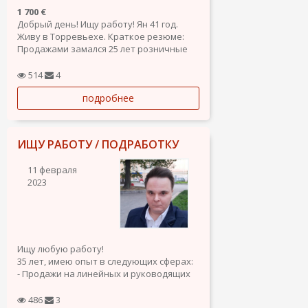
1 700 €
Добрый день! Ищу работу! Ян 41 год.
Живу в Торревьехе. Краткое резюме:
Продажами замался 25 лет розничные
магазины и оптовые компании, также
была своя компания по продаже
514
4
светотехники 7 лет. После около 5 лет
подробнее
занимался Ремонтом стиральных и
посудомоечных машин, сборкой...
ИЩУ РАБОТУ / ПОДРАБОТКУ
11 февраля
2023
Ищу любую работу!
35 лет, имею опыт в следующих сферах:
- Продажи на линейных и руководящих
позициях;
- Техник по КИП и А (слаботочка) - 2 года
486
3