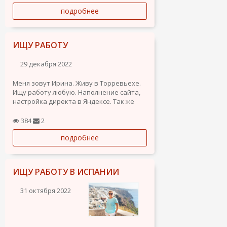
- Небольшой опыт работы официантом
подробнее
(около полу года в Москве)
- Администратор (менеджер) / оператор
игрового клуба...
ИЩУ РАБОТУ
29 декабря 2022
Меня зовут Ирина. Живу в Торревьехе.
Ищу работу любую. Наполнение сайта,
настройка директа в Яндексе. Так же
рассматриваю работу по уборке
помещений или работу в магазине.
384
2
подробнее
ИЩУ РАБОТУ В ИСПАНИИ
31 октября 2022