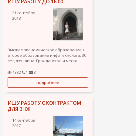
ИЩУ РАБОТУ ДО 16.00
21 сентября
2018
Высшее экономическое образование +
второе образование инфотехнолога. 30
лет, женщина. Гражданство и место
рождения - Эстония. Знание языков -
английский, русский, эстонский, 50%
1332
1
3
литовский, испанский на начальной
подробнее
стадии обучения.
Опыт работы в офисе 9 лет (работа с
сайтами), с...
ИЩУ РАБОТУ С КОНТРАКТОМ
ДЛЯ ВНЖ
14 сентября
2017