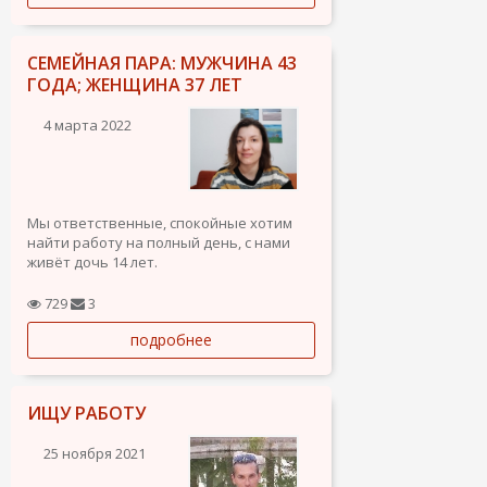
СЕМЕЙНАЯ ПАРА: МУЖЧИНА 43
ГОДА; ЖЕНЩИНА 37 ЛЕТ
4 марта 2022
Мы ответственные, спокойные хотим
найти работу на полный день, с нами
живёт дочь 14 лет.
Возможна частичная занятость.
Муж-высшее образование: инженер
729
3
механик(автослесарь); опыт работы
подробнее
более 5-ти лет работал инженер-
конструктором рекламных конструкций
и торгового...
ИЩУ РАБОТУ
25 ноября 2021