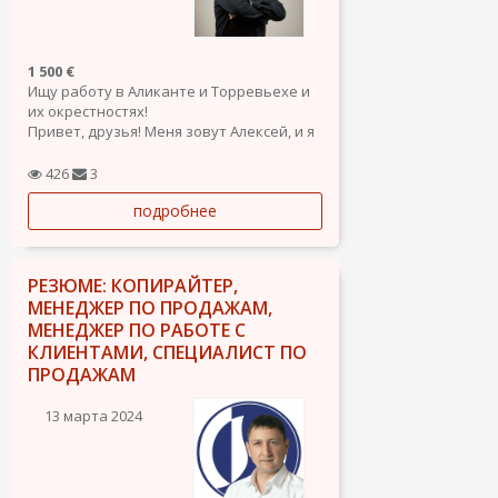
1 500 €
Ищу работу в Аликанте и Торревьехе и
их окрестностях!
Привет, друзья! Меня зовут Алексей, и я
ищу новые возможности в солнечных и
красивых городах Аликанте и
426
3
Торревьеха и его окрестностях!. У меня
подробнее
богатый опыт работы в нескольких
областях, и я готов вложить свои навыки
и...
РЕЗЮМЕ: КОПИРАЙТЕР,
МЕНЕДЖЕР ПО ПРОДАЖАМ,
МЕНЕДЖЕР ПО РАБОТЕ С
КЛИЕНТАМИ, СПЕЦИАЛИСТ ПО
ПРОДАЖАМ
13 марта 2024