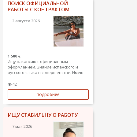
ПОИСК ОФИЦИАЛЬНОЙ
РАБОТЫ С КОНТРАКТОМ
2 августа 2026
1 500 €
Ищу вакансию с официальным
оформлением. Знание испанского и
русского языка в совершенстве. Имею
гражданства Испании и РФ. Огромный
опыт управления бизнесами (медицина,
42
образование, трудоустройства, любые
подробнее
продажи, недвижимость, яхтенный
брокер). Организация и развитие...
ИЩУ СТАБИЛЬНУЮ РАБОТУ
7 мая 2026