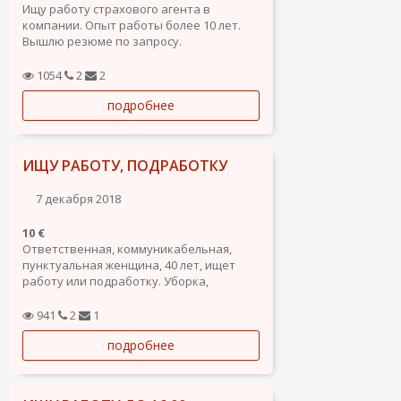
Ищу работу страхового агента в
компании. Опыт работы более 10 лет.
Вышлю резюме по запросу.
1054
2
2
подробнее
ИЩУ РАБОТУ, ПОДРАБОТКУ
7 декабря 2018
10 €
Ответственная, коммуникабельная,
пунктуальная женщина, 40 лет, ищет
работу или подработку. Уборка,
трансфер. Рассмотрю другие возможные
варианты. Есть личное авто (испанское
941
2
1
водительское удостоверение), опыт
подробнее
уборок.