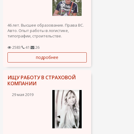
46 лет. Высшее образование. Права ВС.
Авто. Опыт работы в логистике,
типографии, строительстве.
Ответственный, коммуникабельный.
Итальянская резиденция (illimitata),
2583
41
26
испанский Seg.Soc., NIE, SIP. Ищу любую
подробнее
достойную работу. Готов реализовать
свои амбиции в новой интересной
работе....
ИЩУ РАБОТУ В СТРАХОВОЙ
КОМПАНИИ
29 мая 2019