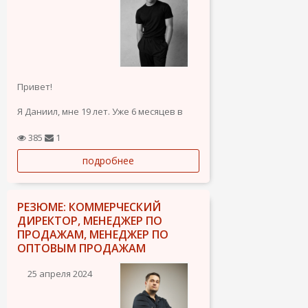
Привет!
Я Даниил, мне 19 лет. Уже 6 месяцев в
Торревьехе, в данный момент ищу
работу. Жил 3 года в Таиланде и работал
385
1
там с недвижимостью, есть опыт в
подробнее
продажах, говорю на русском,
украинском, английском С1, тайском.
Готов работать в продажах, и так же
изучать новые...
РЕЗЮМЕ: КОММЕРЧЕСКИЙ
ДИРЕКТОР, МЕНЕДЖЕР ПО
ПРОДАЖАМ, МЕНЕДЖЕР ПО
ОПТОВЫМ ПРОДАЖАМ
25 апреля 2024