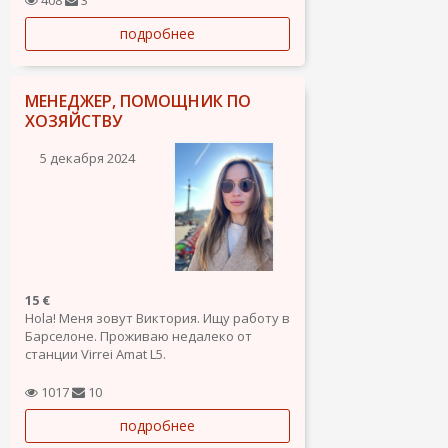
задачами:
подробнее
Отработка входящих обращений/лидов:
- консультация клиентов по профилю,
фурнитуре, стеклопакетам, ролетам;
- подбор...
МЕНЕДЖЕР, ПОМОЩНИК ПО
ХОЗЯЙСТВУ
5 декабря 2024
15 €
Hola! Меня зовут Виктория. Ищу работу в
Барселоне. Проживаю недалеко от
станции Virrei Amat L5.
Рассматриваю вакансии: Ассистент
менеджера по продажам; Помощник по
1017
10
хозяйству; Комплектовщик склада.
подробнее
О себе: Мне 41 год. Я из Москвы. Живу в
Барселоне с июня 2023 г. Резиденция с