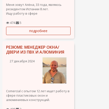
Меня зовут Алёна, 33 года, являюсь
резидентом Испании 8 лет.
Ищу работу в сфере
администрирования, секретарь,
помощник, продавец консультант.
474
5
Имею многолетний опыт работы в
подробнее
туристических агентствах, прокат
автомобилей, продажа экскурсий в
отеле 4*, консультант в...
РЕЗЮМЕ: МЕНЕДЖЕР ОКНА/
ДВЕРИ ИЗ ПВХ И АЛЮМИНИЯ
27 декабря 2024
Comercial с опытом 12 лет ищет работу в
сфере пластиковых окон и
алюминиевых конструкций.
Эффективно справлюсь со следующими
408
3