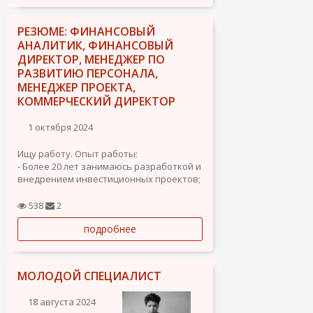
правом...
РЕЗЮМЕ: ФИНАНСОВЫЙ
АНАЛИТИК, ФИНАНСОВЫЙ
ДИРЕКТОР, МЕНЕДЖЕР ПО
РАЗВИТИЮ ПЕРСОНАЛА,
МЕНЕДЖЕР ПРОЕКТА,
КОММЕРЧЕСКИЙ ДИРЕКТОР
1 октября 2024
Ищу работу. Опыт работы:
- Более 20 лет занимаюсь разработкой и
внедрением инвестиционных проектов;
- Аналитические способности;
- Имею опыт работы с клиентами,
538
2
заключение договоров, проведение
подробнее
переговоров;
- Владею этикой...
МОЛОДОЙ СПЕЦИАЛИСТ
18 августа 2024