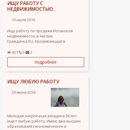
ИЩУ РАБОТУ С
НЕДВИЖИМОСТЬЮ.
10 июля 2016
Ищу работу по продажи Испанской
недвижимости, в Англии.
Гражданка EU, проживающая в
центральном Лондоне. Опыт работы в
недвижимости, более 20 лет.
927
5
2
Заинтересована в сотрудничестве.
подробнее
Готова выслушать любые предложения.
ИЩУ ЛЮБУЮ РАБОТУ
29 июня 2016
Молодая энергичная женщина 36 лет
ищет любую работу. Имею два высших
образования (экономическое и