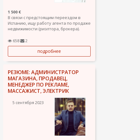
1 500 €
В связи с предстоящим переездом в
Испанию, ищу работу агента по продаже
недвижимости (риэлтора, брокера).
Опыт работы более 5 лет. В настоящее
время работаю брокером в агентстве
658
2
недвижимости в г. Аланья Республики
подробнее
Турция. Работа с холодными и горячими
лидами, работа в CRM Bitrix,...
РЕЗЮМЕ: АДМИНИСТРАТОР
МАГАЗИНА, ПРОДАВЕЦ,
МЕНЕДЖЕР ПО РЕКЛАМЕ,
МАССАЖИСТ, ЭЛЕКТРИК
5 сентября 2023