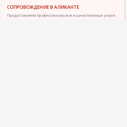
СОПРОВОЖДЕНИЕ В АЛИКАНТЕ
Предоставляем профессиональные и качественные услуги
по сопровождению в Аликанте и его пригородах.Мы Вас
встретим в аэропорту,поможем с гостиницей или
квартирой,предложим обзорную экскурсию,подберем
любую информацию.Елена.Аликанте
подробнее
31 мая 2013
1811
1
4
ТРЕБУЕТСЯ ГИД ПО ШКОЛАМ (ДЕТИ 8 И 13 ЛЕТ)
ДИП. IB
Здравствуйте!